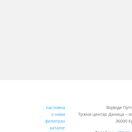
насловна
Војводе Путн
о нама
Тржни центар Даница – ло
филигран
36000 
каталог