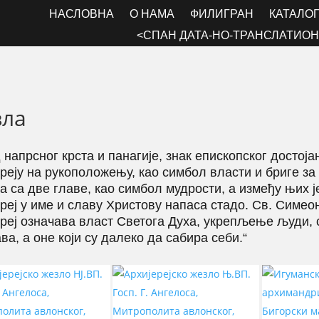
НАСЛОВНА
О НАМА
ФИЛИГРАН
КАТАЛО
<СПАН ДАТА-НО-ТРАНСЛАТИОН
зла
напрсног крста и панагије, знак епископског достоја
ереју на рукоположењу, као симбол власти и бриге за
ја са две главе, као симбол мудрости, а између њих ј
ереј у име и славу Христову напаса стадо. Св. Симео
ереј означава власт Светога Духа, укрепљење људи, 
а, а оне који су далеко да сабира себи.“