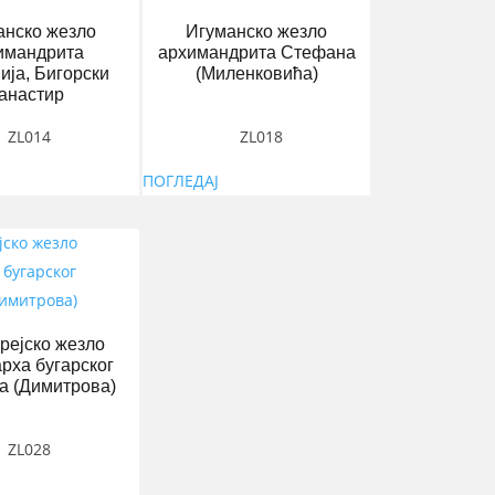
анско жезло
Игуманско жезло
имандрита
архимандрита Стефана
ија, Бигорски
(Миленковића)
анастир
ZL014
ZL018
ПОГЛЕДАЈ
рејско жезло
рха бугарског
а (Димитрова)
ZL028