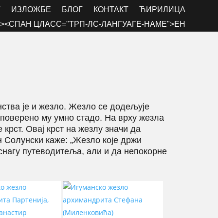
Г
ИЗЛОЖБЕ
БЛОГ
КОНТАКТ
ЋИРИЛИЦА
><СПАН ЦЛАСС="ТРП-ЛС-ЛАНГУАГЕ-НАМЕ">ЕН
нства је и жезло. Жезло се додељује
 поверено му умно стадо. На врху жезла
е крст. Овај крст на жезлу значи да
н Солунски каже: „Жезло које држи
снагу путеводитеља, али и да непокорне