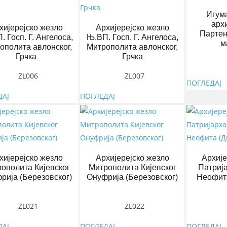
Игум
арх
хијерејско жезло
Архијерејско жезло
Партен
. Госп. Г. Ангелоса,
Њ.ВП. Госп. Г. Ангелоса,
м
ополита авлонског,
Митрополита авлонског,
Грчка
Грчка
ZL006
ZL007
ПОГЛЕДАЈ
ДАЈ
ПОГЛЕДАЈ
хијерејско жезло
Архијерејско жезло
Архије
ополита Кијевског
Митрополита Кијевског
Патрија
рија (Березовског)
Онуфрија (Березовског)
Неофит
ZL021
ZL022
ДАЈ
ПОГЛЕДАЈ
ПОГЛЕДАЈ