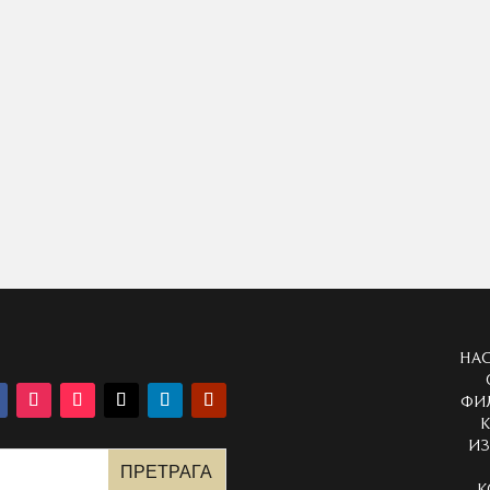
НА
ФИ
К
И