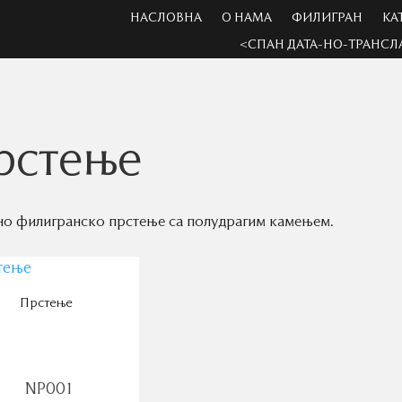
НАСЛОВНА
О НАМА
ФИЛИГРАН
КА
<СПАН ДАТА-НО-ТРАНСЛ
рстење
о филигранско прстење са полудрагим камењем.
Прстење
NP001