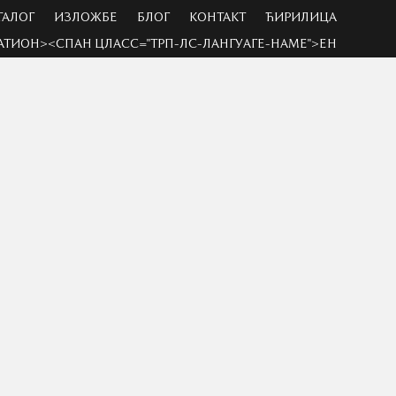
ТАЛОГ
ИЗЛОЖБЕ
БЛОГ
КОНТАКТ
ЋИРИЛИЦА
АТИОН><СПАН ЦЛАСС="ТРП-ЛС-ЛАНГУАГЕ-НАМЕ">ЕН