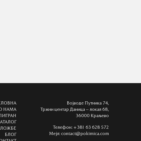
СЛОВНА
Војводе Путника 74,
О НАМА
Тржни центар Даница – локал 68,
ЛИГРАН
36000 Краљево
АТАЛОГ
Телефон:
+381 63 628 572
ЗЛОЖБЕ
Мејл:
contact@pokimica.com
БЛОГ