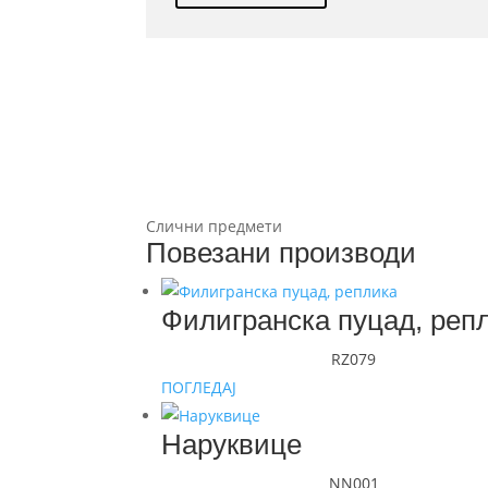
Слични предмети
Повезани производи
Филигранска пуцад, реп
RZ079
ПОГЛЕДАЈ
Наруквице
NN001