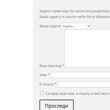
Будите први који ће написати рецензију
Ваша адреса е-поште неће бити објавље
Ваша оцјена
Ваш преглед
*
Име
*
Е-пошта
*
Сачувај моје име, е-пошту и веб мес
Проследи