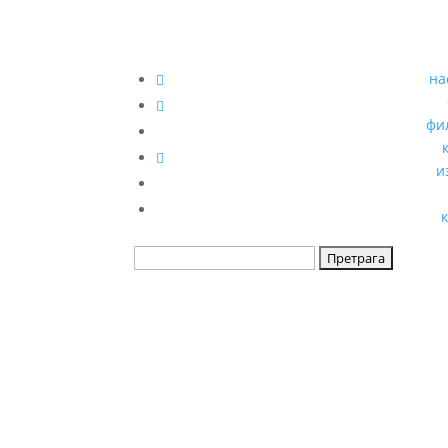
на
фи
и