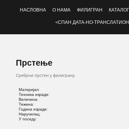
НАСЛОВНА
О НАМА
ФИЛИГРАН
КАТАЛО
<СПАН ДАТА-НО-ТРАНСЛАТИОН
Прстење
Сребрни прстен у филиграну.
Материјал:
Техника израде:
Величина:
Тежина:
Година израде:
Наручилац:
У поседу: