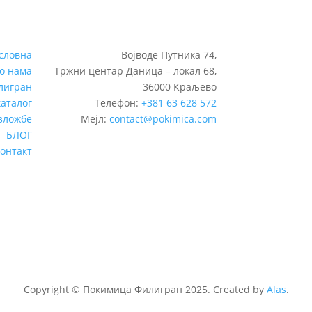
словна
Војводе Путника 74,
о нама
Тржни центар Даница – локал 68,
лигран
36000 Краљево
каталог
Телефон:
+381 63 628 572
зложбе
Мејл:
contact@pokimica.com
БЛОГ
контакт
Copyright
©
Покимица Филигран 2025. Created by
Alas
.