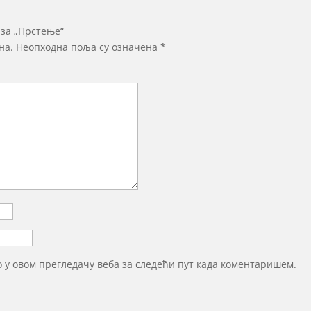
 за „Прстење“
на.
Неопходна поља су означена
*
то у овом прегледачу веба за следећи пут када коментаришем.