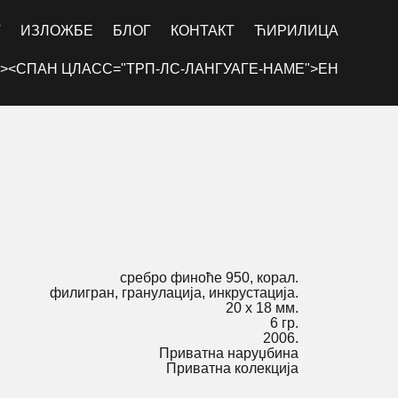
Г
ИЗЛОЖБЕ
БЛОГ
КОНТАКТ
ЋИРИЛИЦА
><СПАН ЦЛАСС="ТРП-ЛС-ЛАНГУАГЕ-НАМЕ">ЕН
сребро финоће 950, корал.
филигран, гранулација, инкрустација.
20 х 18 мм.
6 гр.
2006.
Приватна наруџбина
Приватна колекција