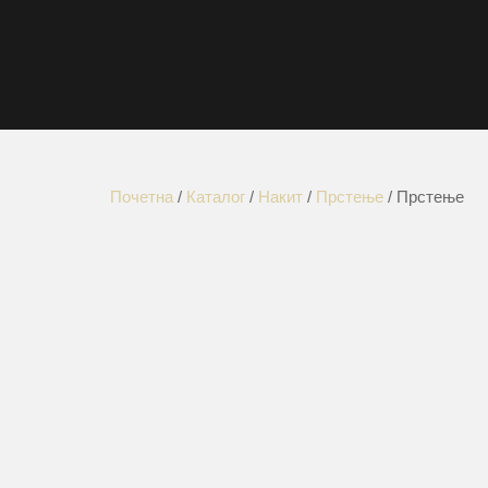
Почетна
/
Каталог
/
Накит
/
Прстење
/ Прстење