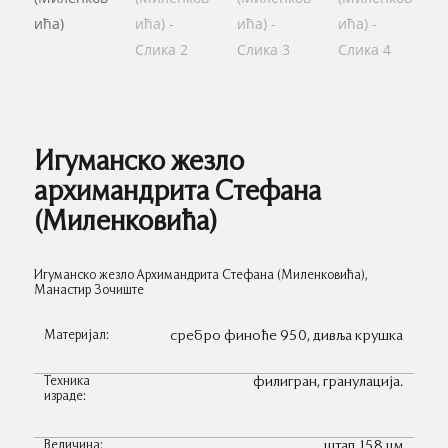
Игуманско жезло
архимандрита Стефана
(Миленковића)
Игуманско жезло Архимандрита Стефана (Миленковића),
Манастир Зочиште
Материјал:
сребро финоће 950, дивља крушка
Техника
филигран, гранулација.
израде:
Величина:
штап 158 цм