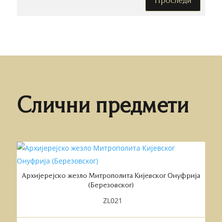
Проследи
Слични предмети
Архијерејско жезло Митрополита Кијевског Онуфрија
(Березовског)
ZL021