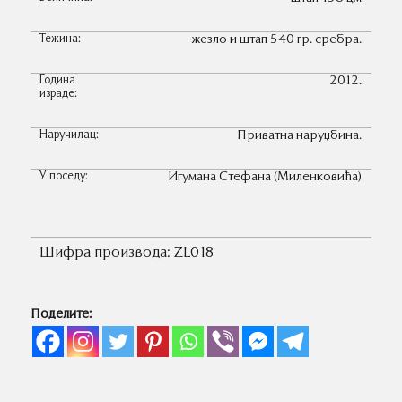
Тежина:
жезло и штап 540 гр. сребра.
Година
2012.
израде:
Наручилац:
Приватна наруџбина.
У поседу:
Игумана Стефана (Миленковића)
Шифра производа:
ZL018
Поделите: