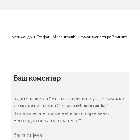
Архимандрит Стефан (Миленковић), игуман манастира Зочиште
Ваш коментар
Будите први који ће написати рецензију за „Игуманско
жезло архимандрита Стефана (Миленковића)“
Ваша адреса е-поште неће бити објављена.
Неопходна поља су означена
*
Ваша оцјена