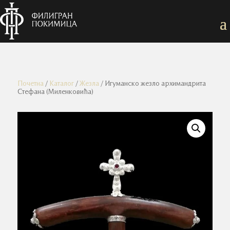
Почетна
/
Каталог
/
Жезла
/ Игуманско жезло архимандрита
Стефана (Миленковића)