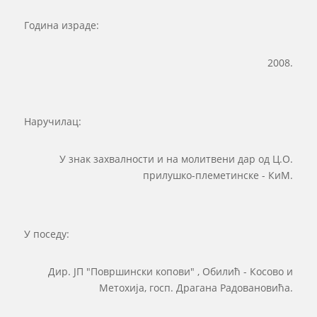
Година израде:
2008.
Наручилац:
У знак захвалности и на молитвени дар од Ц.О.
прилушко-племетинске - КиМ.
У поседу:
Дир. ЈП "Површински копови" , Обилић - Косово и
Метохија, госп. Драгана Радовановића.