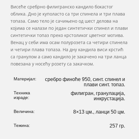
Висеће сребрно филигранско кандило бокастог
облика. Дно је куполасто са три спинела и три плава
топаза. Само тело је сачињено од шест делова на
којима се налази по један синтетички спинел и плави
синтетички топаз преко крстоликог цветног мотива.
Венац у себи има осам полурозета са четири спинела
и четири плава топаза. На дну кандила виси крстић
са гранулом а само кандило је закачено на три ланца
повезана у носећу розету са закачком.
Материјал:
сребро финоће 950, синт. спинел и
плави синт. топаз.
Техника
филигран, гранулација,
израде:
инкрустација.
Величина:
8×13 цм., ланци 50 цм.
Тежина:
257 гр.