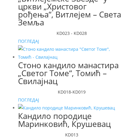
цркви „Христовог
рођења“, Витлејем – Света
Земља
KD023 - KD028
ПОГЛЕДАЈ
Стоно кандило манастира
„Светог Томе“, Томић –
Свилајнац
KD018-KD019
ПОГЛЕДАЈ
Кандило породице
Маринковић, Крушевац
KD013