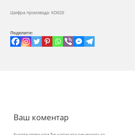
Шифра производа:
KD020
Поделите:
Ваш коментар
Будите први који ће написати рецензију за