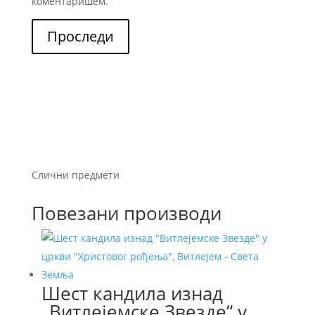
коментаришем.
Проследи
Слични предмети
Повезани производи
Шест кандила изнад
„Витлејемске Звезде“ у