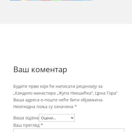
Ваш коментар
Будите први који ће написати рецензију за
„Кандило манастира „Жупа Никшићка“, Црна Гора“
Ваша адреса е-поште неће бити објављена.
Неопходна поља су означена
*
Ваша оцјена
Ваш преглед
*