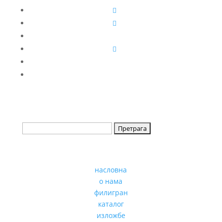
насловна
о нама
филигран
каталог
изложбе