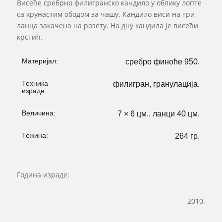
Висеће сребрно филигранско кандило у облику лопте
са крунастим ободом за чашу. Кандило виси на три
ланца закачена на розету. На дну кандила је висећи
крстић.
Материјал:
сребро финоће 950.
Техника
филигран, гранулација.
израде:
Величина:
7 × 6 цм., ланци 40 цм.
Тежина:
264 гр.
Година израде:
2010.