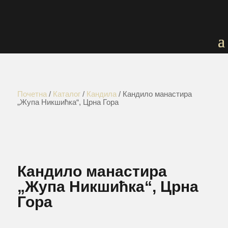
Почетна
/
Каталог
/
Кандила
/ Кандило манастира
„Жупа Никшићка“, Црна Гора
Кандило манастира
„Жупа Никшићка“, Црна
Гора