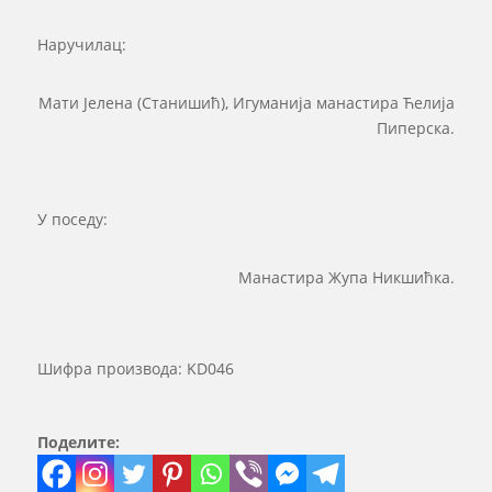
Наручилац:
Мати Јелена (Станишић), Игуманија манастира Ћелија
Пиперска.
У поседу:
Манастира Жупа Никшићка.
Шифра производа:
KD046
Поделите: