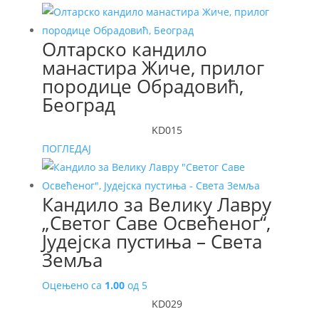
Олтарско кандило
манастира Жиче, прилог
породице Обрадовић,
Београд
KD015
ПОГЛЕДАЈ
Кандило за Велику Лавру
„Светог Саве Освећеног“,
Јудејска пустиња – Света
Земља
Оцењено са
1.00
од 5
KD029