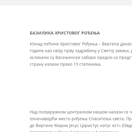
БАЗИЛИКА ХРИСТОВОГ РОЂЕЊА
Изнад пећине Христовог Рођења – Вертепа данас 
године као своју прву задужбину у Светој замљи, 
осликани су Васељенски сабори заједно са предст
страну излази преко 13 степеника.
Над полукружном централном нишом налази се час
означавајући место рођења Спаситеља света. Прв
де Виргине Мариа Јесус Цхристус натус ест» (Овде