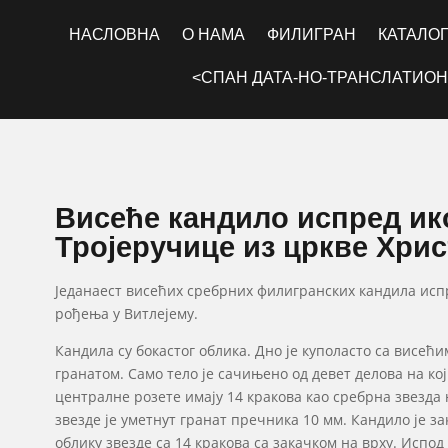
НАСЛОВНА
О НАМА
ФИЛИГРАН
КАТАЛО
<СПАН ДАТА-НО-ТРАНСЛАТИОН
Висеће кандило испред ик
Тројеручице из цркве Хрис
Једанаест висећих сребрних филигранских кандила испр
рођења у Витлејему.
Кандила су бокастог облика. Дно је куполасто са висећ
гранатом. Само тело је сачињено од девет делова на ко
централне розете имају 14 кракова као сребрна звезда
звезде је уметнут гранат пречника 10 мм. Кандило је за
облику звезде са 14 кракова са закачком на врху. Испод