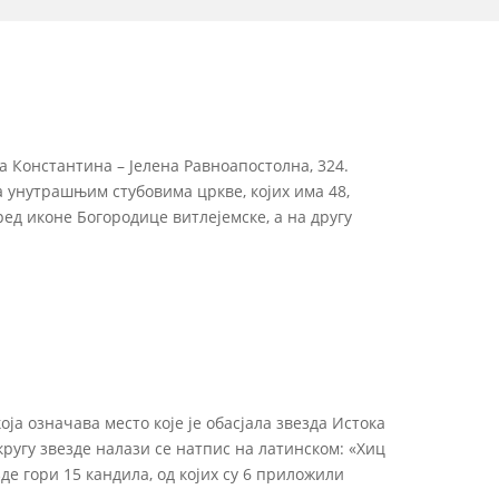
а Константина – Јелена Равноапостолна, 324.
На унутрашњим стубовима цркве, којих има 48,
ред иконе Богородице витлејемске, а на другу
а означава место које је обасјала звезда Истока
ругу звезде налази се натпис на латинском: «Хиц
де гори 15 кандила, од којих су 6 приложили