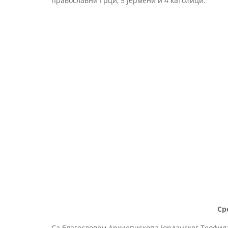
православни Грци, 5 Јермени и 4 католици.
Ср
Са благословом Архиепископа јорданског Теофила