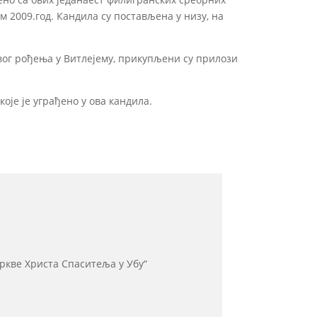
 2009.год. Кандила су постављена у низу, на
вог рођења у Витлејему, прикупљени су прилози
оје је уграђено у ова кандила.
ркве Христа Спаситеља у Убу“