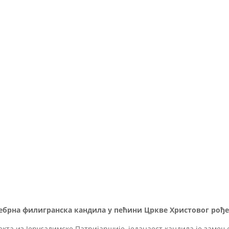
ебрна филигранска кандила у пећини Цркве Христовог рођ
кта из Јерусалимске Патријаршије, једанаест кандила је замењ