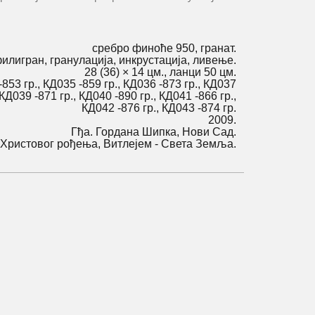
сребро финоће 950, гранат.
илигран, гранулација, инкрустација, ливење.
28 (36) × 14 цм., ланци 50 цм.
-853 гр., КД035 -859 гр., КД036 -873 гр., КД037
 КД039 -871 гр., КД040 -890 гр., КД041 -866 гр.,
КД042 -876 гр., КД043 -874 гр.
2009.
Гђа. Гордана Шипка, Нови Сад.
Христовог рођења, Витлејем - Света Земља.