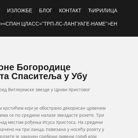
Г
ИЗЛОЖБЕ
БЛОГ
КОНТАКТ
ЋИРИЛИЦА
><СПАН ЦЛАСС="ТРП-ЛС-ЛАНГУАГЕ-НАМЕ">ЕН
оне Богородице
та Спаситеља у Убу
ед Витлејемске звезде у Цркви Христовог
им крстићем који је обострано декорисан црвеним
јима се по средини налазе звездасте розете. Три
 над местом рођења Исуса Христоса. На средини
качено на три ланца, повезана у носећу розету у
 розете је закачен сребрни ливени голуб који