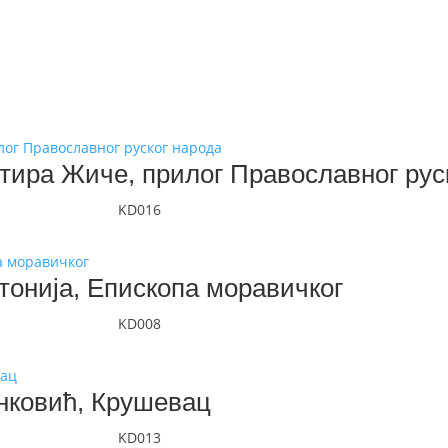
тира Жиче, прилог Православног рус
KD016
нтонија, Епископа моравичког
KD008
нковић, Крушевац
KD013