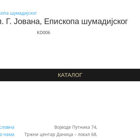
. Г. Јована, Епископа шумадијског
KD006
КАТАЛОГ
словна
Војводе Путника 74,
о нама
Тржни центар Даница – локал 68,