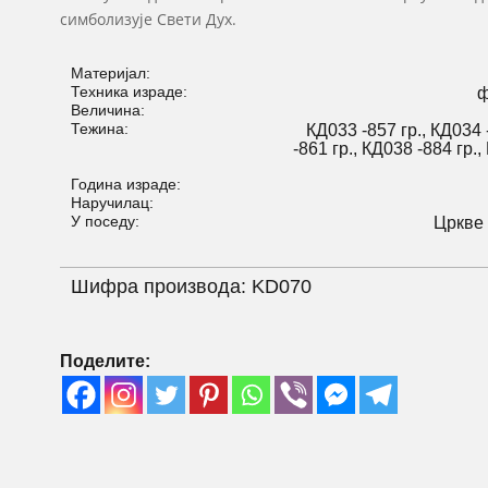
симболизује Свети Дух.
Материјал:
Техника израде:
ф
Величина:
Тежина:
КД033 -857 гр., КД034 
-861 гр., КД038 -884 гр.,
Година израде:
Наручилац:
У поседу:
Цркве 
Шифра производа:
KD070
Поделите: