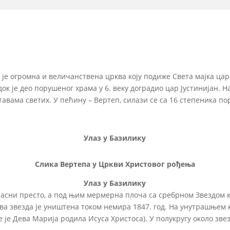
је огромна и величанствена црква коју подиже Света мајка цар
док је део порушеног храма у 6. веку доградио цар Јустинијан. 
авама светих. У пећину – Вертеп, силази се са 16 степеника по
Улаз у Базилику
Слика Вертепа у Цркви Христовог рођења
Улаз у Базилику
ни престо, а под њим мермерна плоча са сребрном Звездом кој
а звезда је уништена током немира 1847. год. На унутрашњем к
 је Дева Марија родила Исуса Христоса). У полукругу около звез