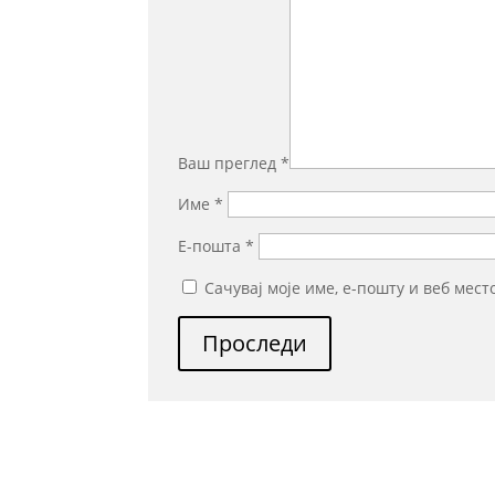
Ваш преглед
*
Име
*
Е-пошта
*
Сачувај моје име, е-пошту и веб мес
Проследи