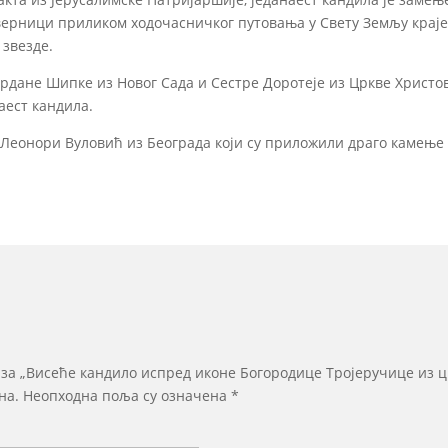
ерници приликом ходочасничког путовања у Свету Земљу крајем
 звезде.
рдане Шипке из Новог Сада и Сестре Доротеје из Цркве Христо
аест кандила.
Леонори Вуловић из Београда који су приложили драго камење к
 за „Висеће кандило испред иконе Богородице Тројеручице из ц
на.
Неопходна поља су означена
*