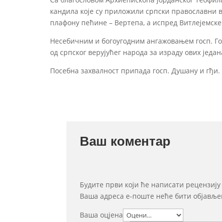
кандила које су приложили српски православни в
плафону пећине – Вертепа, а испред Витлејемске
Несебичним и богоугодним ангажовањем госп. Го
од српског верујућег народа за израду ових један
Посебна захвалност припада госп. Душану и гђи. 
Ваш коментар
Будите први који ће написати рецензију
Ваша адреса е-поште неће бити објавље
Ваша оцјена