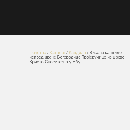
Почетна
/
Каталог
/
Кандила
/ Висеће кандило
испред иконе Богородице Тројеручице из цркве
Христа Спаситеља у Убу