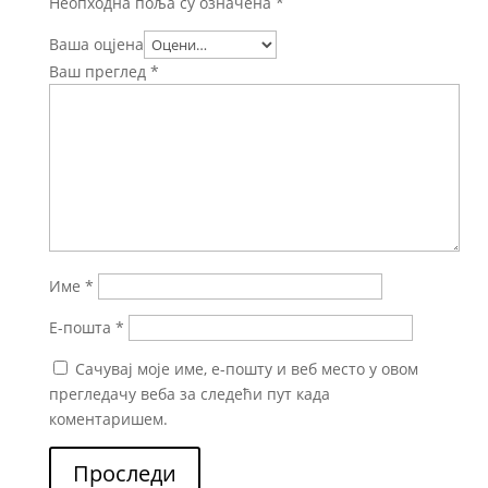
Неопходна поља су означена
*
Ваша оцјена
Ваш преглед
*
Име
*
Е-пошта
*
Сачувај моје име, е-пошту и веб место у овом
прегледачу веба за следећи пут када
коментаришем.
Проследи