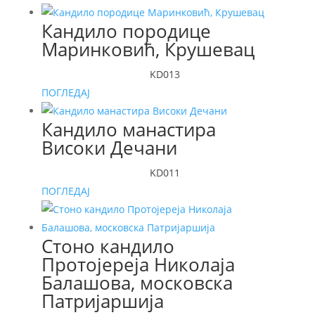
Кандило породице
Маринковић, Крушевац
KD013
ПОГЛЕДАЈ
Кандило манастира
Високи Дечани
KD011
ПОГЛЕДАЈ
Стоно кандило
Протојереја Николаја
Балашова, московска
Патријаршија