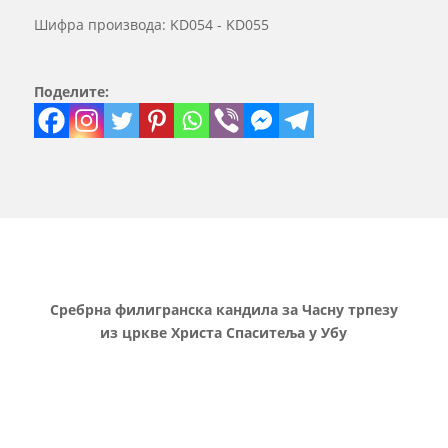
Шифра производа:
KD054 - KD055
Поделите:
Сребрна филигранска кандила за Часну трпезу
из цркве Христа Спаситеља у Убу