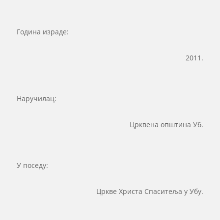
Година израде:
2011.
Наручилац:
Црквена општина Уб.
У поседу:
Цркве Христа Спаситеља у Убу.