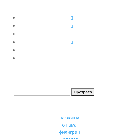
насловна
о нама
филигран