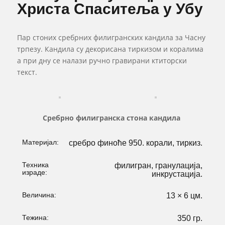
Христа Спаситеља у Убу
Пар стоних сребрних филигранских кандила за Часну
трпезу. Кандила су декорисана тиркизом и коралима
а при дну се налази ручно гравирани ктиторски
текст.
Сребрно филигранска стона кандила
Материјал:
сребро финоће 950. корали, тиркиз.
Техника
филигран, гранулација,
израде:
инкрустација.
Величина:
13 × 6 цм.
Тежина:
350 гр.