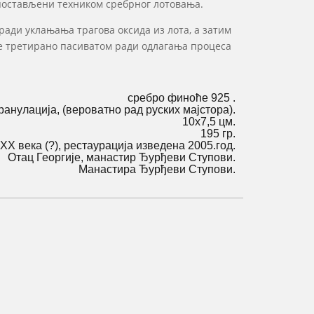
 постављени техником сребрног лотовања.
ади уклањања трагова оксида из лота, а затим
је третирано пасиватом ради одлагања процеса
сребро финоће 925 .
ранулација, (вероватно рад руских мајстора).
10х7,5 цм.
195 гр.
XX века (?), рестаурација изведена 2005.год.
Отац Георгије, манастир Ђурђеви Ступови.
Манастира Ђурђеви Ступови.