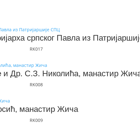
ријарха српског Павла из Патријарши
RK017
е и Др. С.З. Николића, манастир Жич
RK008
осић, манастир Жича
RK009