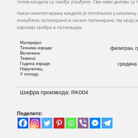
телом кандила су такође уграђене. Сви нови делови су
Након комплетирања кандило је потопљено у киселину р
очишћено, исполирано и лагано патинирано. На крају 
корозије сребра и патинације.
Материјал:
Техника израде:
филигран, г
Величина:
Тежина:
Година израде:
средина 
Наручилац:
У поседу:
Шифра производа:
RK004
Поделите: