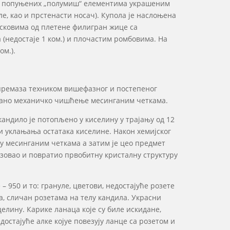
оља попуњених „полумиш“ елементима украшеним
е, као и прстенасти носач). Купола је наслоњена
сковима од плетене филигран жице са
(недостаје 1 ком.) и плочастим ромбовима. На
ом.).
 премаза техником вишефазног и постепеног
ано механичко чишћење месинганим четкама.
андило је потопљено у киселину у трајању од 12
и уклањања остатака киселине. Након хемијског
 месинганим четкама а затим је цео предмет
изовао и повратио првобитну кристалну структуру
 950 и то: грануле, цветови, недостајуће розете
а, сличан розетама на телу кандила. Украсни
елину. Карике ланаца које су биле искидане,
остајуће алке којуе повезују ланце са розетом и