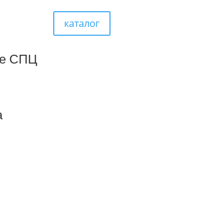
каталог
је СПЦ
а