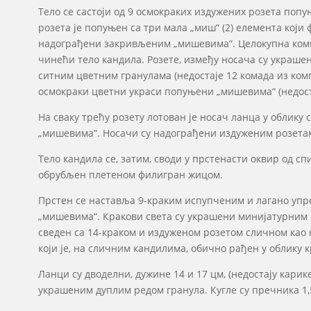
Тело се састоји од 9 осмокраких издужених розета по
розета је попуњен са три мала „миш“ (2) елемента који
надограђени закривљеним „мишевима“. Целокупна композ
чинећи тело кандила. Розете, између носача су украше
ситним цветним гранулама (недостаје 12 комада из ком
осмокраки цветни украси попуњени „мишевима“ (недоста
На сваку трећу розету лотован је носач ланца у облику
„мишевима“. Носачи су надограђени издуженим розетама 
Тело кандила се, затим, своди у прстенасти оквир од 
обрубљен плетеном филигран жицом.
Прстен се наставља 9-краким испупченим и лагано упр
„мишевима“. Кракови света су украшени минијатурним гр
сведен са 14-краком и издуженом розетом сличном као 
који је, на сличним кандилима, обично рађен у облику к
Ланци су дводелни, дужине 14 и 17 цм, (недостају карик
украшеним дуплим редом гранула. Кугле су пречника 1,