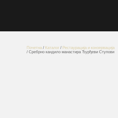
Почетна
/
Каталог
/
Рестаурација и конзервација
/ Сребрно кандило манастира Ђурђеви Ступови