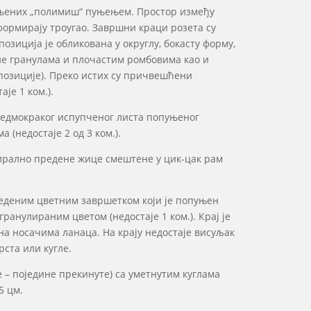
пуњених „полимиш“ пуњењем. Простор између
 формирају троугао. Завршни краци розета су
иција је обликована у округлу, бокасту форму,
не гранулама и плочастим ромбовима као и
позиције). Преко истих су причвешћени
је 1 ком.).
 седмокраког испупченог листа попуњеног
(недостаје 2 од 3 ком.).
спирално предене жице смештене у цик-цак рам
еденим цветним завршетком који је попуњен
анулираним цветом (недостаје 1 ком.). Крај је
на носачима ланаца. На крају недостаје висуљак
рста или кугле.
е – поједине прекинуте) са уметнутим куглама
5 цм.