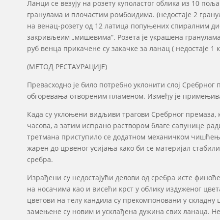
Ланци се везују на розету куполастог облика из 10 п
гранулама и плочастим ромбоидима. (недостаје 2 гранул
на венац-розету од 12 латица попуњених спиралним ди
закривљеим „мишевима“. Розета је украшена гранулама 
руб венца прикачене су закачке за ланац ( недостаје 1 к
(МЕТОД РЕСТАУРАЦИЈЕ)
Превасходно је било потребно уклонити слој Сребрног
обгоревања отвореним пламеном. Између је примењив
Када су уклоњени видљиви трагови Сребрног премаза, к
часова, а затим испрано раствором благе сапунице рад
третмана приступило се додатном механичком чишћењу
жарен до црвеног усијања како би се материјал стабил
сребра.
Израђени су недостајући делови од сребра исте финоће –
на носачима као и висећи крст у облику издуженог цвет
цветови на телу кандила су прекомпоновани у складну ц
замењене су новим и усклађена дужина свих ланаца. Нед