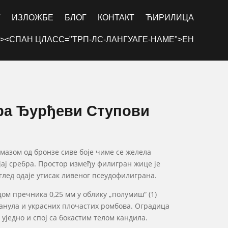
Г
ИЗЛОЖБЕ
БЛОГ
КОНТАКТ
ЋИРИЛИЦА
><СПАН ЦЛАСС="ТРП-ЛС-ЛАНГУАГЕ-НАМЕ">ЕН
ра Ђурђеви Ступови
мазом од бронзе сиве боје чиме се желела
ај сребра. Простор између филигран жице је
глед одаје утисак ливеног псеудофилиграна.
м пречника 0,25 мм у облику „полумиш“ (1)
ранула и украсних плочастих ромбова. Оградица
уједно и спој са бокастим телом кандила.