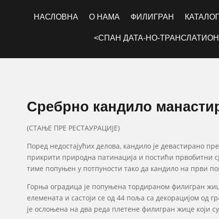
НАСЛОВНА
О НАМА
ФИЛИГРАН
КАТАЛО
<СПАН ДАТА-НО-ТРАНСЛАТИОН
Сребрно кандило манасти
(СТАЊЕ ПРЕ РЕСТАУРАЦИЈЕ)
Поред недостајућих делова, кандило је девастирано пре
прикрити природна патинација и постићи првобитни сј
тиме попуњен у потпуности тако да кандило на први по
Горња оградица је попуњена тордираном филигран жицо
елемената и састоји се од 44 поља са декорацијом од г
је ослоњена на два реда плетене филигран жице који су 