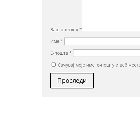
Ваш преглед
*
Име
*
Е-пошта
*
Сачувај моје име, е-пошту и веб мес
Проследи