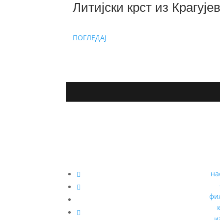
Литијски крст из Крагује
ПОГЛЕДАЈ
на
фи
и