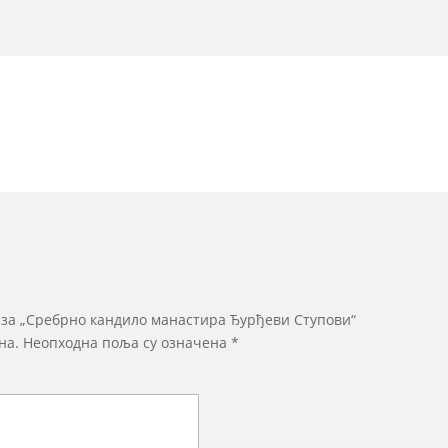
у за „Сребрно кандило манастира Ђурђеви Ступови“
на.
Неопходна поља су означена
*