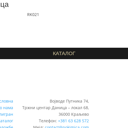
вца
RK021
КАТАЛОГ
словна
Војводе Путника 74,
о нама
Тржни центар Даница – локал 68,
лигран
36000 Краљево
каталог
Телефон:
+381 63 628 572
зложбе
Мејл:
contact@pokimica.com