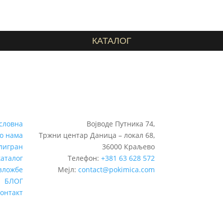
КАТАЛОГ
словна
Војводе Путника 74,
о нама
Тржни центар Даница – локал 68,
лигран
36000 Краљево
каталог
Телефон:
+381 63 628 572
зложбе
Мејл:
contact@pokimica.com
БЛОГ
контакт