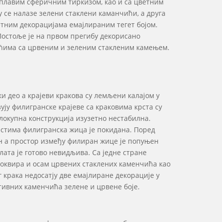
а плавим сферичним тиркизом, као и са цветним
 се налазе зелени стаклени каманчићи, а друга
тним декорацијама емајлираним тегет бојом.
Постоље је на првом прегибу декорисано
ићима са црвеним и зеленим стакленим камењем.
и део а крајеви кракова су лемљени калајом у
ују филигранске крајеве са краковима крста су
локупна конструкција изузетно нестабилна.
естима филигранска жица је покидана. Поред
ан а простор између филиран жице је попуњен
ата је готово невидљива. Са једне стране
м оквира и осам црвених стаклених каменчића као
г крака недосатју две емајлиране декорације у
тивних каменчића зелене и црвене боје.