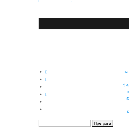
на
фи
и