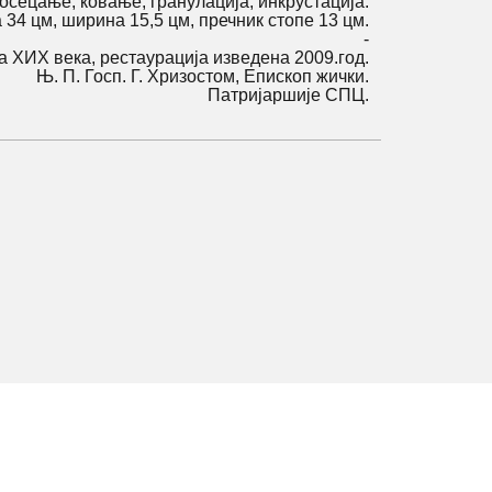
осецање, ковање, гранулација, инкрустација.
 34 цм, ширина 15,5 цм, пречник стопе 13 цм.
-
а XИX века, рестаурација изведена 2009.год.
Њ. П. Госп. Г. Хризостом, Епископ жички.
Патријаршије СПЦ.