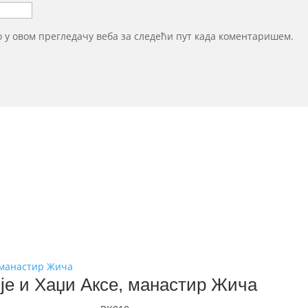
то у овом прегледачу веба за следећи пут када коментаришем.
је и Хаџи Аксе, манастир Жича