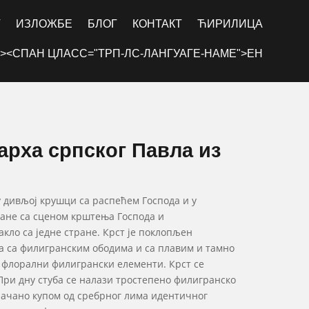
Г
ИЗЛОЖБЕ
БЛОГ
КОНТАКТ
ЋИРИЛИЦА
><СПАН ЦЛАСС="ТРП-ЛС-ЛАНГУАГЕ-НАМЕ">ЕН
арха српског Павла из
 дивљој крушци са распећем Господа и у
ране са сценом крштења Господа и
кло са једне стране. Крст је поклопљен
 са филигранским ободима и са плавим и тамно
у флорални филигрански елементи. Крст се
При дну стуба се налази тростепено филигранско
ојачано купом од сребрног лима идентичног