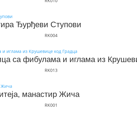
RK010
тира Ђурђеви Ступови
RK004
ица са фибулама и иглама из Крушев
RK013
итеја, манастир Жича
RK001