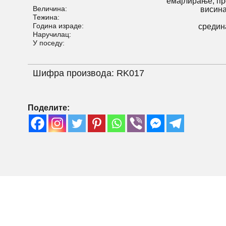
емајлирање, пр
Величина:
висина
Тежина:
Година израде:
средин
Наручилац:
У поседу:
Шифра производа:
RK017
Поделите: