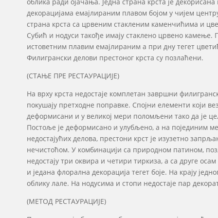
облика ради ојачања. Једна страна крста је декорисан
декорацијама емајлираним плавом бојом у чијем центру
страна крста са црвеним стакленим каменчићима и цве
Субић и нодуси такође имају стаклено црвено камење. 
истоветним плавим емајлираним а при дну тегет цвет
Филигрански делови престоног крста су позлаћени.
(СТАЊЕ ПРЕ РЕСТАУРАЦИЈЕ)
На врху крста недостаје комплетан завршни филигранск
покушају претходне поправке. Спојни елементи који вез
деформисани и у великој мери поломљени тако да је це
Постоље је деформисано и улубљено, а на појединим м
недостајућих делова, престони крст је изузетно запрљ
нечистоћом. У комбинацији са природном патином, позл
недостају три оквира и четири тиркиза, а са друге оса
и једана флорална декорација тегет боје. На крају једно
облику лале. На нодусима и стопи недостаје пар декора
(МЕТОД РЕСТАУРАЦИЈЕ)