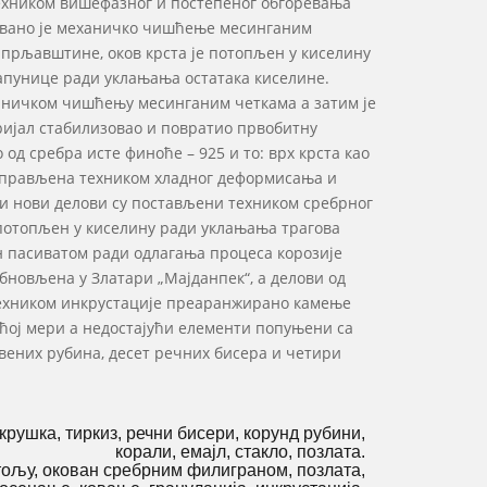
техником вишефазног и постепеног обгоревања
вано је механичко чишћење месинганим
 прљавштине, оков крста је потопљен у киселину
сапунице ради уклањања остатака киселине.
аничком чишћењу месинганим четкама а затим је
ријал стабилизовао и повратио првобитну
 од сребра исте финоће – 925 и то: врх крста као
исправљена техником хладног деформисања и
ви нови делови су постављени техником сребрног
 потопљен у киселину ради уклањања трагова
н пасиватом ради одлагања процеса корозије
бновљена у Златари „Мајданпек“, а делови од
е техником инкрустације преаранжирано камење
ећој мери а недостајући елементи попуњени са
ених рубина, десет речних бисера и четири
крушка, тиркиз, речни бисери, корунд рубини,
корали, емајл, стакло, позлата.
тољу, окован сребрним филиграном, позлата,