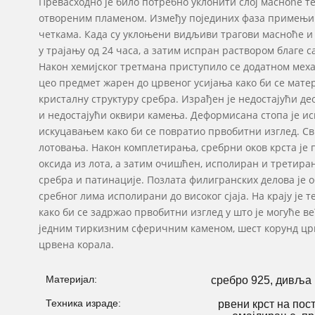
Превасходно је било потребно уклонити слој масноће 
отвореним пламеном. Између појединих фаза примењи
четкама. Када су уклоњени видљиви трагови масноће и
у трајању од 24 часа, а затим испран раствором благе 
Након хемијског третмана приступило се додатном мех
цео предмет жарен до црвеног усијања како би се мате
кристалну структуру сребра. Израђен је недостајући део
и недостајући оквири камења. Деформисана стопа је 
искуцавањем како би се повратио првобитни изглед. С
лотовања. Након комплетирања, сребрни оков крста је
оксида из лота, а затим очишћен, исполиран и третира
сребра и патинације. Позлата филигранских делова је о
сребног лима исполирани до високог сјаја. На крају ј
како би се задржао првобитни изглед у што је могуће в
једним тиркизним сферичним каменом, шест корунд црв
црвена корала.
Материјал:
сребро 925, дивља 
Техника израде:
рвени крст на пос