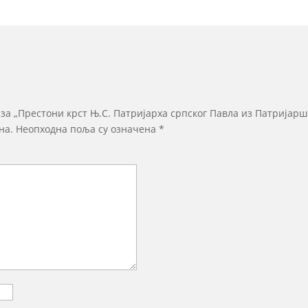
 за „Престони крст Њ.С. Патријарха српског Павла из Патријарш
на.
Неопходна поља су означена
*