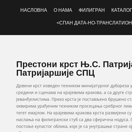
НАСЛОВНА
О НАМА
ФИЛИГРАН
КАТАЛО
<СПАН ДАТА-НО-ТРАНСЛАТИОН
Престони крст Њ.С. Патриј
Патријаршије СПЦ
Дрвени крст изведен техником минијатурног дубореза у
средини и сценама на крајевима кракова, а са друге ст
Јеванђелистима. Преко крста је постављено брушено ста
оквирима урађеним техником просецања сребрног лима
тегет емајлом. На крајевима кракова крста развијени с
наслања на филигрански стуб са два сферична нодуса. 
постоље купастог облика, које је са унутрашње стране 