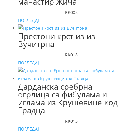
манастир Жича
RK008
ПОГЛЕДАЈ
Престони крст из из
Вучитрна
RK018
ПОГЛЕДАЈ
Дарданска сребрна
огрлица са фибулама и
иглама из Крушевице код
Градца
RK013
ПОГЛЕДАЈ