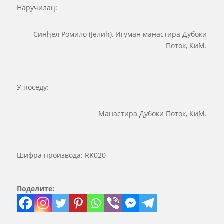
Наручилац:
Синђел Ромило (Јелић), Игуман манастира Дубоки
Поток, КиМ.
У поседу:
Манастира Дубоки Поток, КиМ.
Шифра производа:
RK020
Поделите: