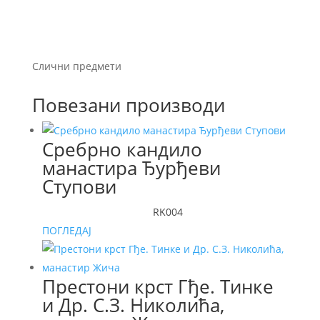
Слични предмети
Повезани производи
Сребрно кандило
манастира Ђурђеви
Ступови
RK004
ПОГЛЕДАЈ
Престони крст Гђе. Тинке
и Др. С.З. Николића,