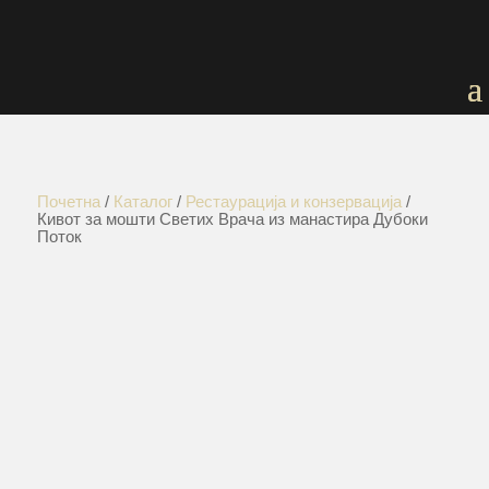
Почетна
/
Каталог
/
Рестаурација и конзервација
/
Кивот за мошти Светих Врача из манастира Дубоки
Поток