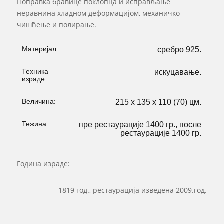
Поправка бравице поклопца и исправљање
неравнина хладном деформацијом, механичко
чишћење и полирање.
Материјал:
сребро 925.
Техника
искуцавање.
израде:
Величина:
215 х 135 х 110 (70) цм.
Тежина:
пре рестаурације 1400 гр., после
рестаурације 1400 гр.
Година израде:
1819 год., рестаурација изведена 2009.год.