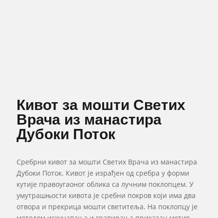
Кивот за мошти Светих
Врача из манастира
Дубоки Поток
Сребрни кивот за мошти Светих Врача из манастира
Дубоки Поток. Кивот је израђен од сребра у форми
кутије правоугаоног облика са лучним поклопцем. У
умутрашњости кивота је сребни покров који има два
отвора и прекрица мошти светитеља. На поклопцу је
методом искуцавања и гравирања приказан мотив