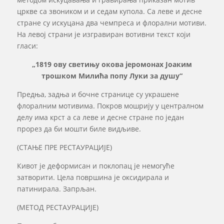
цркве са звоником и и седам купола. Са леве и десне
стране су искуцана два чемпреса и флорални мотиви.
На левој страни је изгравиран вотивни текст који
гласи:
„1819 ову светињу окова јеромонах Јоаким
трошком Милића попу Луки за душу“
Предња, задња и бочне странице су украшене
флоралним мотивима. Покров мошрију у централном
делу има крст а са леве и десне стране по један
прорез да би мошти биле видљиве.
(СТАЊЕ ПРЕ РЕСТАУРАЦИЈЕ)
Кивот је деформисан и поклопац је немогуће
затворити. Цела површина је оксидирала и
патинирала. Запрљан.
(МЕТОД РЕСТАУРАЦИЈЕ)