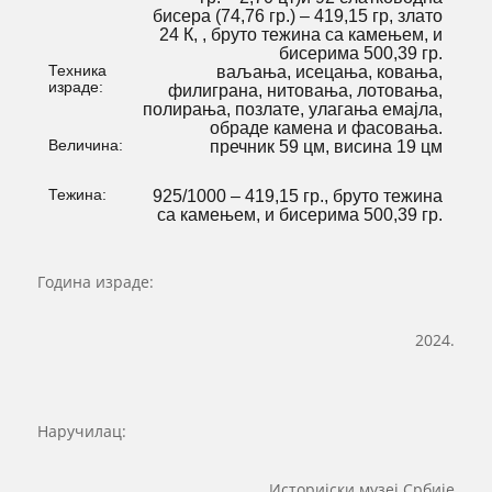
бисера (74,76 гр.) – 419,15 гр, злато
24 К, , бруто тежина са камењем, и
бисерима 500,39 гр.
Техника
ваљања, исецања, ковања,
израде:
филиграна, нитовања, лотовања,
полирања, позлате, улагања емајла,
обраде камена и фасовања.
Величина:
пречник 59 цм, висина 19 цм
Тежина:
925/1000 – 419,15 гр., бруто тежина
са камењем, и бисерима 500,39 гр.
Година израде:
2024.
Наручилац:
Историјски музеј Србије