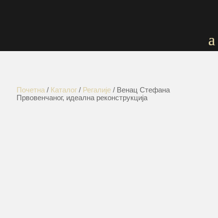
Почетна
/
Каталог
/
Регалије
/ Венац Стефана
Првовенчаног, идеална реконструкција