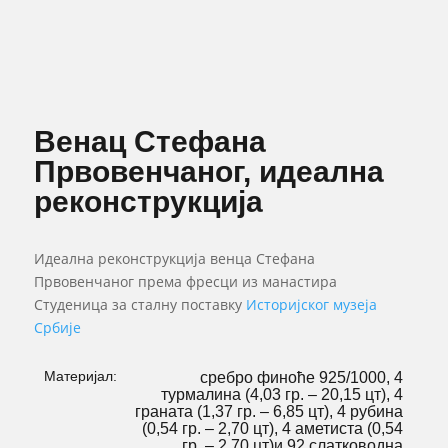
Венац Стефана
Првовенчаног, идеална
реконструкција
Идеална реконструкција венца Стефана
Првовенчаног према фресци из манастира
Студеница за сталну поставку
Историјског музеја
Србије
Материјал:
сребро финоће 925/1000, 4
турмалина (4,03 гр. – 20,15 цт), 4
граната (1,37 гр. – 6,85 цт), 4 рубина
(0,54 гр. – 2,70 цт), 4 аметиста (0,54
гр. – 2,70 цт)и 92 слатководна