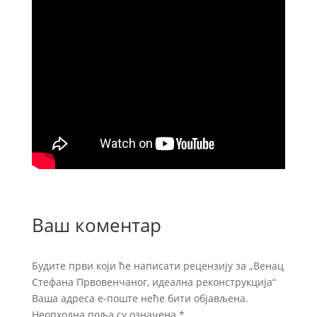
Ваш коментар
Будите први који ће написати рецензију за „Венац
Стефана Првовенчаног, идеална реконструкција“
Ваша адреса е-поште неће бити објављена.
Неопходна поља су означена
*