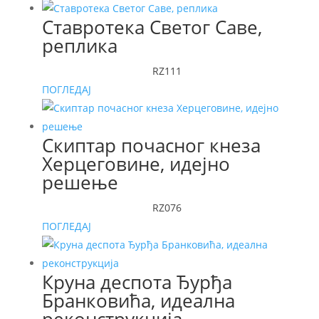
Ставротека Светог Саве,
реплика
RZ111
ПОГЛЕДАЈ
Скиптар почасног кнеза
Херцеговине, идејно
решење
RZ076
ПОГЛЕДАЈ
Круна деспота Ђурђа
Бранковића, идеална