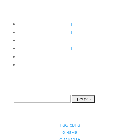
насловна
о нама
филигран