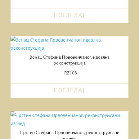
ПОГЛЕДАЈ
Венац Стефана Првовенчаног, идеална
реконструкција
RZ108
ПОГЛЕДАЈ
Прстен Стефана Првовенчаног, реконструисани
изглед