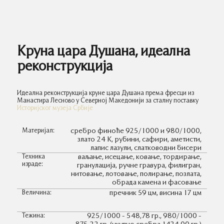
Круна цара Душана, идеална
реконструкција
Идеална реконструкција круне цара Душана према фресци из
Манастира Лесново у Северној Македонији за сталну поставку
Историјског музеја Србије
Материјал:
сребро финоће 925/1000 и 980/1000,
злато 24 К, рубини, сафири, аметисти,
лапис лазули, слатководни бисери
Техника
ваљање, исецање, ковање, тордирање,
израде:
гранулација, ручне гравура, филигран,
нитовање, лотовање, полирање, позлата,
обрада камена и фасовање
Величина:
пречник 59 цм, висина 17 цм
Тежина:
925/1000 - 548,78 гр., 980/1000 -