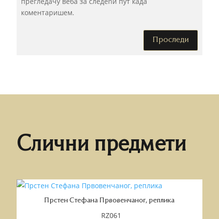
прегледачу веба за следећи пут када
коментаришем.
Проследи
Слични предмети
Прстен Стефана Првовенчаног, реплика
RZ061