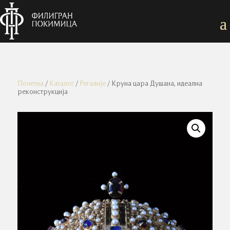
Почетна
/
Каталог
/
Регалије
/ Круна цара Душана, идеална
реконструкција