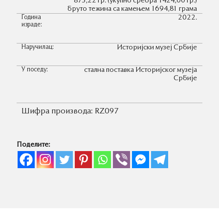
875,22 гр. (укупно сребра 1424,00 гр.)
бруто тежина са камењем 1694,81 грама
Година
2022.
израде:
Наручилац:
Историјски музеј Србије
У поседу:
стална поставка Историјског музеја
Србије
Шифра производа:
RZ097
Поделите: