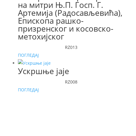
на митри Њ.П. Госп. Г.
Артемија (Радосављевића),
Епископа рашко-
призренског и косовско-
метохијског
RZ013
ПОГЛЕДАЈ
Ускршње јаје
RZ008
ПОГЛЕДАЈ