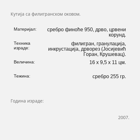
Кутија са филигранском оковом.
Материјал:
сребро финоће 950, дрво, црвени
корунд.
Техника
филигран, гранулација,
израде:
инкрустација, дрворез (Јосијевић
Горан, Крушевац).
Величина:
16 х 9,5 х 11 цм.
Тежина:
сребро 255 гр.
Година израде:
2007.