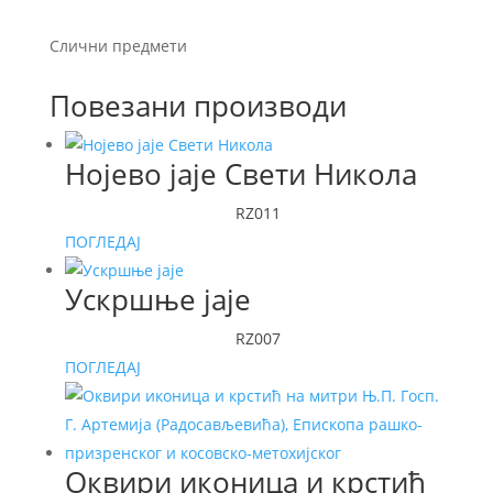
Слични предмети
Повезани производи
Нојево јаје Свети Никола
RZ011
ПОГЛЕДАЈ
Ускршње јаје
RZ007
ПОГЛЕДАЈ
Оквири иконица и крстић