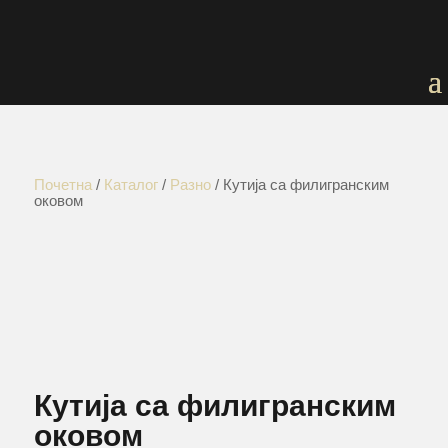
Почетна
/
Каталог
/
Разно
/ Кутија са филигранским
оковом
Кутија са филигранским
оковом