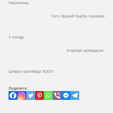
Наручилац:
Госп. Вранић Ђорђе, Краљево
У поседу:
Епархије шумадијске.
Шифра производа:
RZ010
Поделите: