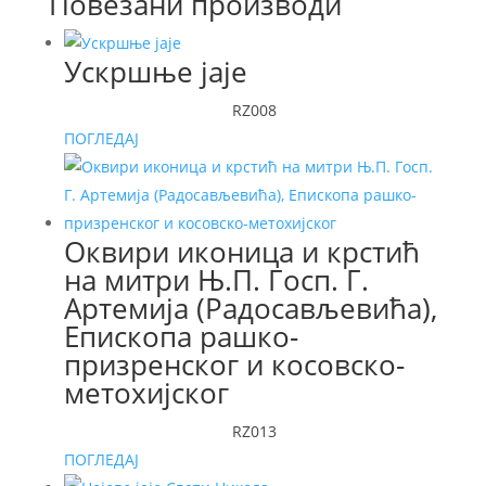
Повезани производи
Ускршње јаје
RZ008
ПОГЛЕДАЈ
Оквири иконица и крстић
на митри Њ.П. Госп. Г.
Артемија (Радосављевића),
Епископа рашко-
призренског и косовско-
метохијског
RZ013
ПОГЛЕДАЈ