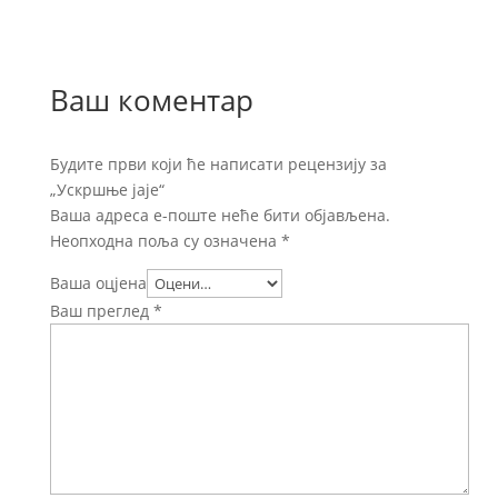
Ваш коментар
Будите први који ће написати рецензију за
„Ускршње јаје“
Ваша адреса е-поште неће бити објављена.
Неопходна поља су означена
*
Ваша оцјена
Ваш преглед
*