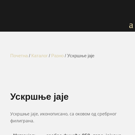
Почетна
/
Каталог
/
Разно
/ Ускршње јаје
Ускршње јаје
Ускршње јаје, иконописано, са оковом од сребрног
филиграна.