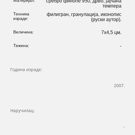
Материјал:
сребро финоће 950, дрво, јајчана
темпера
Техника
филигран, гранулација, иконопис
израде:
(руски аутор).
Величина:
7х4,5 цм.
Тежина:
-
Година израде:
2007.
Наручилац:
-