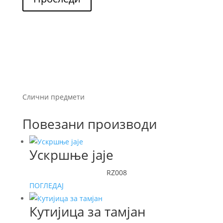
Слични предмети
Повезани производи
Ускршње јаје
RZ008
ПОГЛЕДАЈ
Кутијица за тамјан