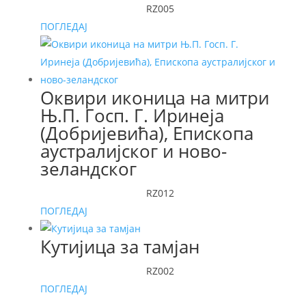
RZ005
ПОГЛЕДАЈ
Оквири иконица на митри
Њ.П. Госп. Г. Иринеја
(Добријевића), Епископа
аустралијског и ново-
зеландског
RZ012
ПОГЛЕДАЈ
Кутијица за тамјан
RZ002
ПОГЛЕДАЈ