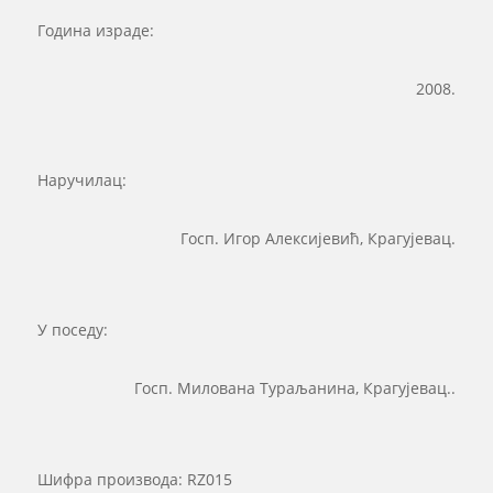
Година израде:
2008.
Наручилац:
Госп. Игор Алексијевић, Крагујевац.
У поседу:
Госп. Милована Тураљанина, Крагујевац..
Шифра производа:
RZ015