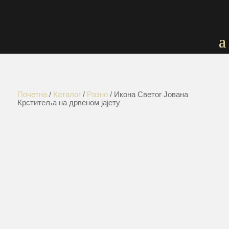
Почетна
/
Каталог
/
Разно
/ Икона Светог Јована
Крститеља на дрвеном јајету