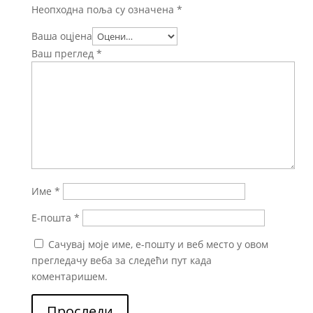
Неопходна поља су означена
*
Ваша оцјена
Ваш преглед
*
Име
*
Е-пошта
*
Сачувај моје име, е-пошту и веб место у овом
прегледачу веба за следећи пут када
коментаришем.
Проследи