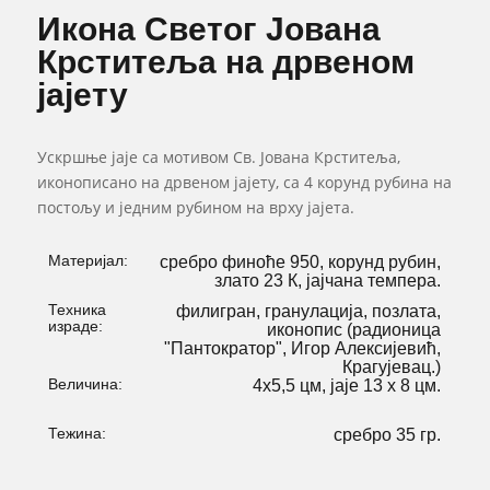
Икона Светог Јована
Крститеља на дрвеном
јајету
Ускршње јаје са мотивом Св.
Јована Крститеља
,
иконописано на
дрвеном
јајету
, са 4 корунд рубина на
постољу и једним рубином на врху јајета
.
Материјал:
сребро финоће 950, корунд рубин,
злато 23 К, јајчана темпера.
Техника
филигран, гранулација, позлата,
израде:
иконопис (радионица
"Пантократор", Игор Алексијевић,
Крагујевац.)
Величина:
4х5,5 цм, јаје 13 x 8 цм.
Тежина:
сребро 35 гр.