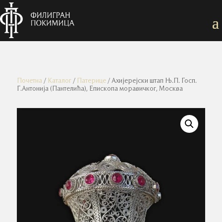
Почетна
/
Каталог
/
Патерице
/ Ахијерејски штап Њ.П. Госп.
Г.Антонија (Пантелића), Епископа моравичког, Москва