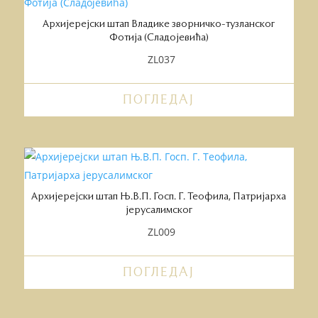
Архијерејски штап Владике зворничко-тузланског
Фотија (Сладојевића)
ZL037
ПОГЛЕДАЈ
Архијерејски штап Њ.В.П. Госп. Г. Теофила, Патријарха
јерусалимског
ZL009
ПОГЛЕДАЈ