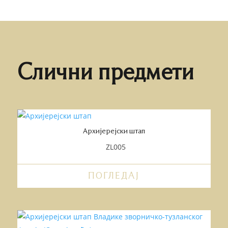
Слични предмети
Архијерејски штап
ZL005
ПОГЛЕДАЈ