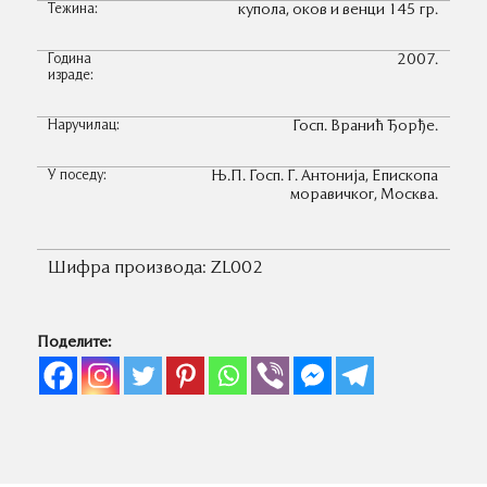
Тежина:
купола, оков и венци 145 гр.
Година
2007.
израде:
Наручилац:
Госп. Вранић Ђорђе.
У поседу:
Њ.П. Госп. Г. Антонија, Епископа
моравичког, Москва.
Шифра производа:
ZL002
Поделите: