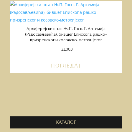
Архијерејски штап Њ.П. Госп. Г. Артемија
(Радосављевића), бившег Епископа рашко-
призренског и косовско-метохијског
ZL003
ПОГЛЕДАЈ
КАТАЛОГ