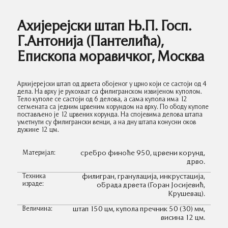
Ахијерејски штап Њ.П. Госп.
Г.Антонија (Пантелића),
Епископа моравичког, Москва
Архијерејск
и
штап од дрвета обојеног у црно који се састоји од 4
дела. На врху је рукохват са филигранском извијеном куполом.
Тело куполе се састоји од 6 делова, а сама купола има 12
сегмената са једним црвеним корундом на врху. По ободу куполе
постављено је 12 црвених корунда. На спојевима делова штапа
уметнути су филигрански венци, а на дну штапа конусни оков
дужине 12 цм.
Материјал:
сребро финоће 950, црвени корунд,
дрво.
Техника
филигран, гранулација, инкрустација,
израде:
обрада дрвета (Горан Јосијевић,
Крушевац).
Величина:
штап 150 цм, купола пречник 50 (30) мм,
висина 12 цм.