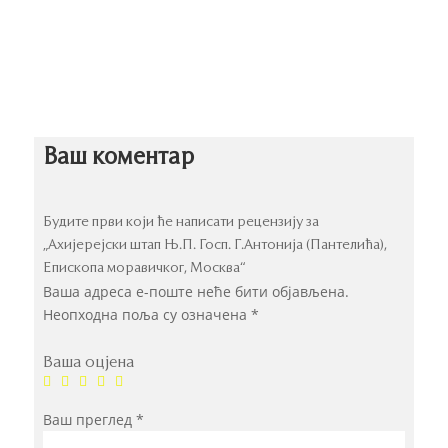
Ваш коментар
Будите први који ће написати рецензију за
„Ахијерејски штап Њ.П. Госп. Г.Антонија (Пантелића),
Епископа моравичког, Москва“
Ваша адреса е-поште неће бити објављена.
Неопходна поља су означена
*
Ваша оцјена
Ваш преглед
*