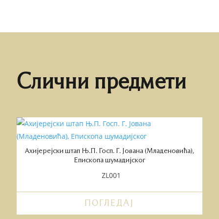
Слични предмети
Ахијерејски штап Њ.П. Госп. Г. Јована (Младеновића),
Епископа шумадијског
ZL001
ПОГЛЕДАЈ