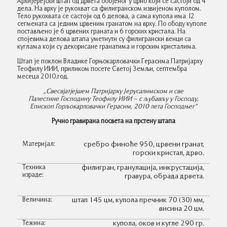
Архијерејски штап од дрвета обојеног у црно који се састоји од 4
дела. На врху је рукохват са филигранском извијеном куполом.
Тело рукохвата се састоји од 6 делова, а сама купола има 12
сегмената са једним црвеним гранатом на врху. По ободу куполе
постављено је 6 црвених граната и 6 горских кристала. На
спојевима делова штапа уметнути су филигрански венци са
куглама који су декорисане гранатима и горским кристалима.
Штап је поклон Владике Горњокарловачки Герасима Патријарху
Теофилу ИИИ, приликом посете Светој Земљи, септембра
месеца 2010.год.
„Свесвјатјејшем Патријарху Јерусалимском и све
Палестине Господину Теофилу ИИИ – с љубављу у Господу,
Епископ Горљокарловачки Герасим, 2010 лета Господњег“
Ручно гравирана посвета на прстену штапа
Материјал:
сребро финоће 950, црвени гранат,
горски кристал, дрво.
Техника
филигран, гранулација, инкрустација,
израде:
гравура, обрада дрвета.
Величина:
штап 145 цм, купола пречник 70 (30) мм,
висина 20 цм.
Тежина:
купола, оков и кугле 290 гр.