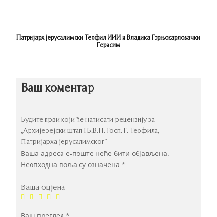
Патријарх јерусалимски Теофил
ИИИ
и Владика Горњокарловачки
Герасим
Ваш коментар
Будите први који ће написати рецензију за
„Архијерејски штап Њ.В.П. Госп. Г. Теофила,
Патријарха јерусалимског“
Ваша адреса е-поште неће бити објављена.
Неопходна поља су означена
*
Ваша оцјена
Ваш преглед
*