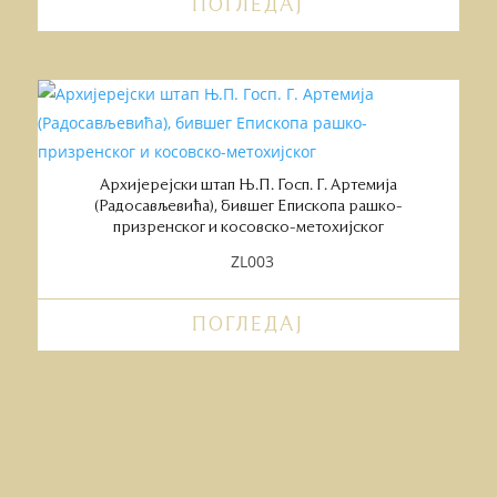
ПОГЛЕДАЈ
Архијерејски штап Њ.П. Госп. Г. Артемија
(Радосављевића), бившег Епископа рашко-
призренског и косовско-метохијског
ZL003
ПОГЛЕДАЈ