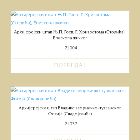
Архијерејски штап Њ.П. Госп. Г. Хризостома (Столића),
Епископа жичког
ZL004
ПОГЛЕДАЈ
Архијерејски штап Владике зворничко-тузланског
Фотија (Сладојевића)
ZL037