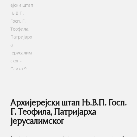
Архијерејски штап Њ.В.П. Госп.
Г. Теофила, Патријарха
јерусалимског