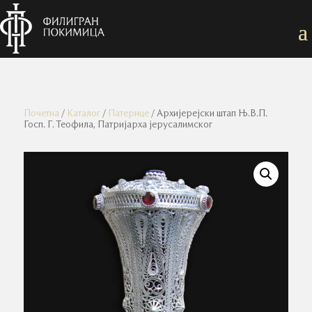
Почетна
/
Каталог
/
Патерице
/ Архијерејски штап Њ.В.П.
Госп. Г. Теофила, Патријарха јерусалимског