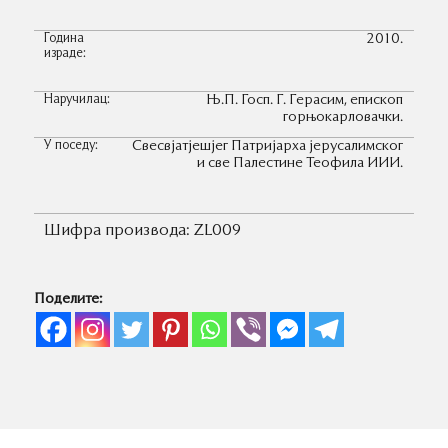
Година
2010.
израде:
Наручилац:
Њ.П. Госп. Г. Герасим, епископ
горњокарловачки.
У поседу:
Свесвјатјешјег Патријарха јерусалимског
и све Палестине Теофила ИИИ.
Шифра производа:
ZL009
Поделите: