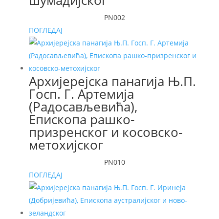
шумадијског
PN002
ПОГЛЕДАЈ
Архијерејска панагија Њ.П.
Госп. Г. Артемија
(Радосављевића),
Епископа рашко-
призренског и косовско-
метохијског
PN010
ПОГЛЕДАЈ