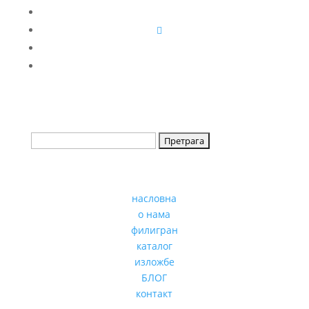
насловна
о нама
филигран
каталог
изложбе
БЛОГ
контакт