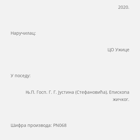
2020.
Наручилац:
ЦО Ужице
У поседу:
Њ.П. Госп. Г. Г. Јустина (Стефановића), Епископа
жичког.
Шифра производа:
PN068