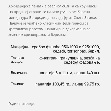
Архијерејска панагија овалног облика са круницом.
На предњој страни се налази ручно резбарена
минијатура Богородице на седефу из Свете Земље.
Наличје је урађено класичним филиграном са
крстоликом розетом. Панагија је декорисана са
зеленим хризопразом и берилом.
Материјал:
сребро финоће 950/1000 и 925/1000,
седеф, хризопраз, берил.
Техника
филигран, гранулација, резба на
израде:
седефу, фасовање.
Величина:
панагија 6 × 11 цм, ланац 140 цм.
Тежина:
панагија 103,45 гр., ланац 99,75 гр.
Година израде: