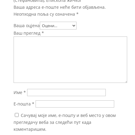
(Стефановића), Епископа жичког“
Ваша адреса е-поште неће бити објављена.
Неопходна поља су означена
*
Ваша оцјена
Ваш преглед
*
Име
*
Е-пошта
*
Сачувај моје име, е-пошту и веб место у овом
прегледачу веба за следећи пут када
коментаришем.