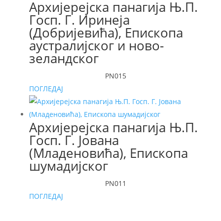
Архијерејска панагија Њ.П.
Госп. Г. Иринеја
(Добријевића), Епископа
аустралијског и ново-
зеландског
PN015
ПОГЛЕДАЈ
Архијерејска панагија Њ.П.
Госп. Г. Јована
(Младеновића), Епископа
шумадијског
PN011
ПОГЛЕДАЈ