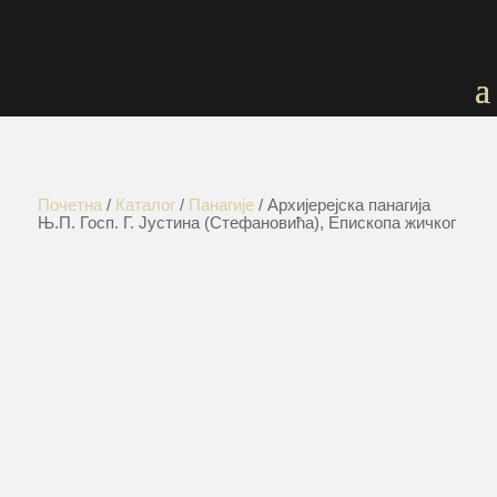
Почетна
/
Каталог
/
Панагије
/ Архијерејска панагија
Њ.П. Госп. Г. Јустина (Стефановића), Епископа жичког