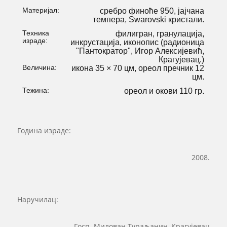
Материјал:
сребро финоће 950, јајчана
темпера, Swarovski кристали.
Техника
филигран, гранулација,
израде:
инкрустација, иконопис (радионица
"Пантократор", Игор Алексијевић,
Крагујевац.)
Величина:
икона 35 × 70 цм, ореол пречник 12
цм.
Тежина:
ореол и окови 110 гр.
Година израде:
2008.
Наручилац:
Госп. Милован Тураљанин, Крагујевац