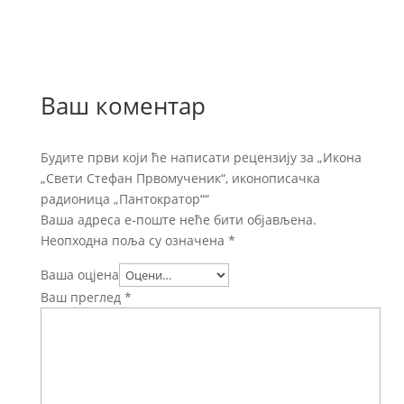
Ваш коментар
Будите први који ће написати рецензију за „Икона
„Свети Стефан Првомученик“, иконописачка
радионица „Пантократор““
Ваша адреса е-поште неће бити објављена.
Неопходна поља су означена
*
Ваша оцјена
Ваш преглед
*