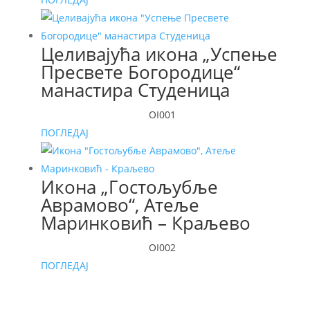
Целивајућа икона „Успење
Пресвете Богородице“
манастира Студеница
OI001
ПОГЛЕДАЈ
Икона „Гостољубље
Аврамово“, Атеље
Маринковић – Краљево
OI002
ПОГЛЕДАЈ