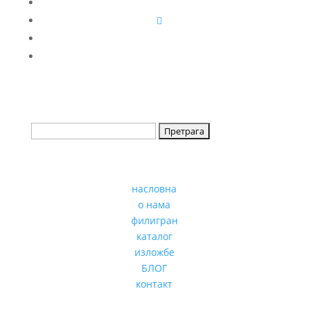
насловна
о нама
филигран
каталог
изложбе
БЛОГ
контакт