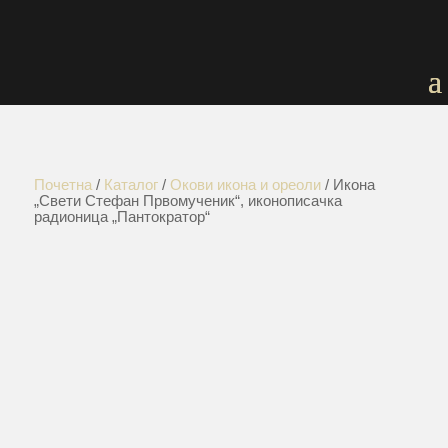
Почетна
/
Каталог
/
Окови икона и ореоли
/ Икона
„Свети Стефан Првомученик“, иконописачка
радионица „Пантократор“