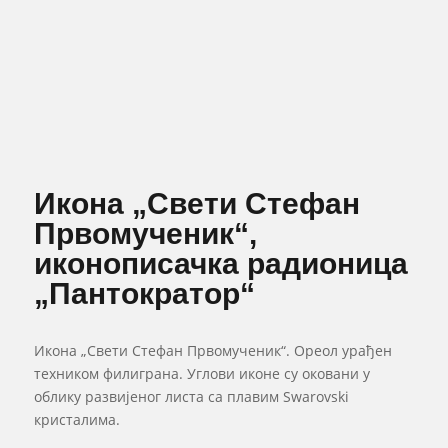
Икона „Свети Стефан
Првомученик“,
иконописачка радионица
„Пантократор“
Икона „Свети Стефан Првомученик“. Ореол урађен
техником филиграна. Углови иконе су оковани у
облику развијеног листа са плавим Swarovski
кристалима.