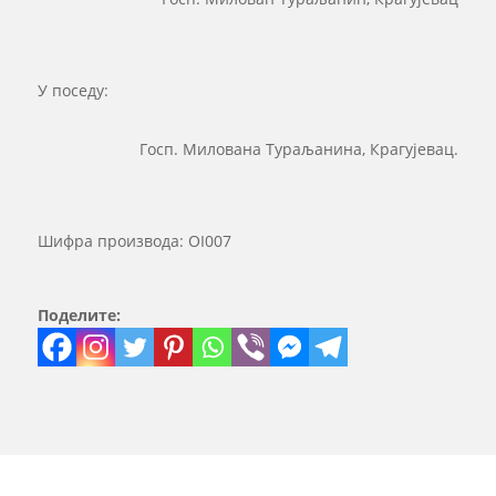
У поседу:
Госп. Милованa Тураљанинa, Крагујевац.
Шифра производа:
OI007
Поделите: