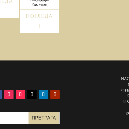
ЛЕДА
Каменац
Ј
ПОГЛЕДА
Ј
НА
ФИ
К
И
К