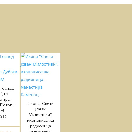
„Господ
“, из
стира
Икона „Свети
Поток –
Јован
иМ
Милостиви“,
012
иконописачка
радионица
OI006
манастира