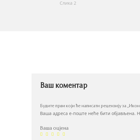
Ваш коментар
Будите први који ће написати рецензију за „Ико
Ваша адреса е-поште неће бити објављена.
Н
Ваша оцјена