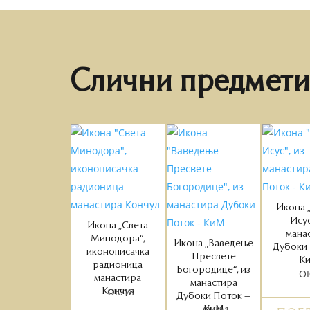
Слични предмети
Икона 
Исус
Икона „Света
мана
Минодора“,
Икона „Ваведење
Дубоки 
иконописачка
Пресвете
К
радионица
Богородице“, из
OI
манастира
манастира
OI018
Кончул
Дубоки Поток –
OI011
КиМ