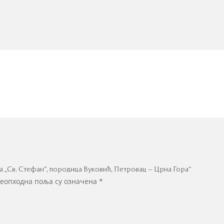
на „Св. Стефан“, породица Вуковић, Петровац – Црна Гора“
еопходна поља су означена
*