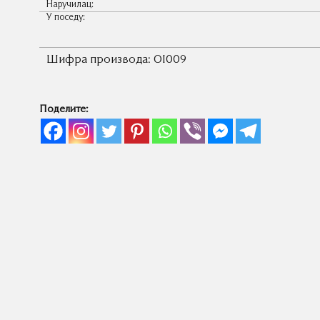
Наручилац:
У поседу:
Шифра производа:
OI009
Поделите: