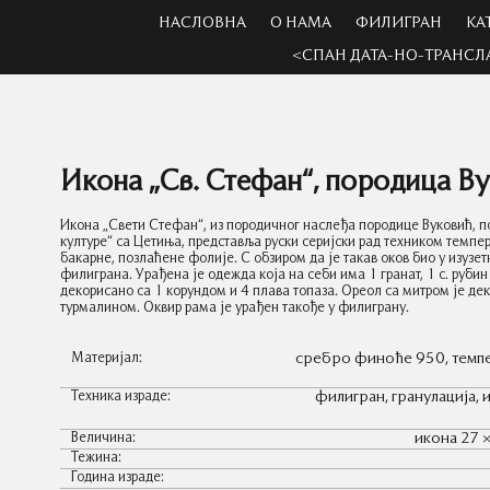
НАСЛОВНА
О НАМА
ФИЛИГРАН
КА
<СПАН ДАТА-НО-ТРАНСЛ
Икона „Св. Стефан“, породица В
Икона „Свети Стефан“, из породичног наслеђа породице Вуковић, 
културе“ са Цетиња, представља руски серијски рад техником темпер
бакарне, позлаћене фолије. С обзиром да је такав оков био у изузе
филиграна. Урађена је одежда која на себи има 1 гранат, 1 с. рубин 
декорисано са 1 корундом и 4 плава топаза. Ореол са митром је деко
турмалином. Оквир рама је урађен такође у филиграну.
Материјал:
сребро финоће 950, темпера
Техника израде:
филигран, гранулација, 
Величина:
икона 27 ×
Тежина:
Година израде: