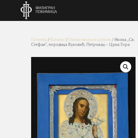
Почетна
/
Каталог
/
Окови икона и ореоли
/ Икона „Св.
Стефан“, породица Вуковић, Петровац – Црна Гора