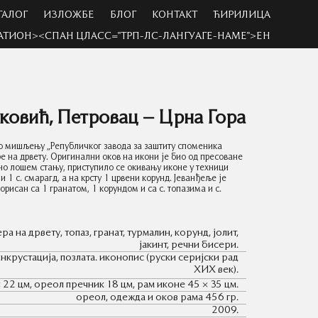
ТАЛОГ
ИЗЛОЖБЕ
БЛОГ
КОНТАКТ
ЋИРИЛИЦА
АТИОН><СПАН ЦЛАСС="ТРП-ЛС-ЛАНГУАГЕ-НАМЕ">ЕН
уковић, Петровац – Црна Гора
по мишљењу „Републичког завода за заштиту споменика
е на дрвету. Оригинални оков на икони је био од пресоване
тно лошем стању, приступило се окивању иконе у техници
и 1 с. смарагд, а на крсту 1 црвени корунд. Јеванђеље је
рисан са 1 гранатом, 1 корундом и са с. топазима и с.
 на дрвету, топаз, гранат, турмалин, корунд, јолит,
јакинт, речни бисери.
инкрустација, позлата. иконопис (руски серијски рад
XИX век).
 22 цм, ореол пречник 18 цм, рам иконе 45 × 35 цм.
ореол, одежда и оков рама 456 гр.
2009.