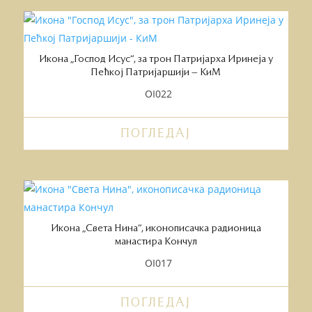
Икона „Господ Исус“, за трон Патријарха Иринеја у
Пећкој Патријаршији – КиМ
OI022
ПОГЛЕДАЈ
Икона „Света Нина“, иконописачка радионица
манастира Кончул
OI017
ПОГЛЕДАЈ