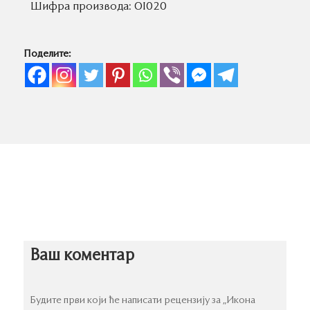
Шифра производа:
OI020
Поделите:
Ваш коментар
Будите први који ће написати рецензију за „Икона