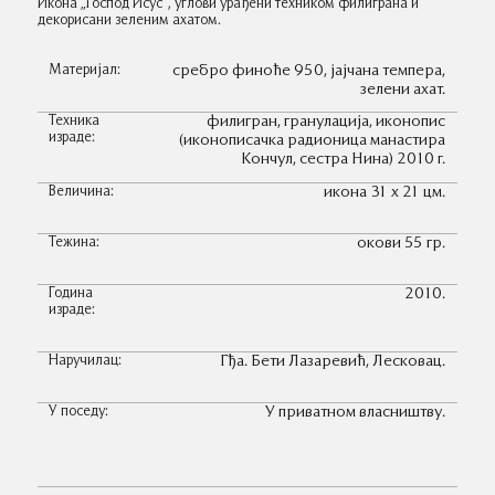
Икона „Господ Исус“, углови урађени техником филиграна и
декорисани зеленим ахатом.
Материјал:
сребро финоће 950, јајчана темпера,
зелени ахат.
Техника
филигран, гранулација, иконопис
израде:
(иконописачка радионица манастира
Кончул, сестра Нина) 2010 г.
Величина:
икона 31 х 21 цм.
Тежина:
окови 55 гр.
Година
2010.
израде:
Наручилац:
Гђа. Бети Лазаревић, Лесковац.
У поседу:
У приватном власништву.