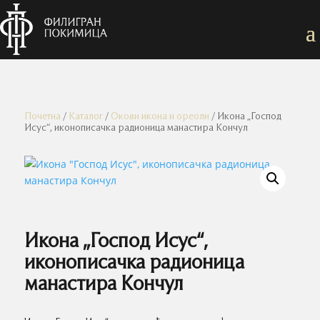
Почетна
/
Каталог
/
Окови икона и ореоли
/ Икона „Господ
Исус“, иконописачка радионица манастира Кончул
Икона „Господ Исус“,
иконописачка радионица
манастира Кончул