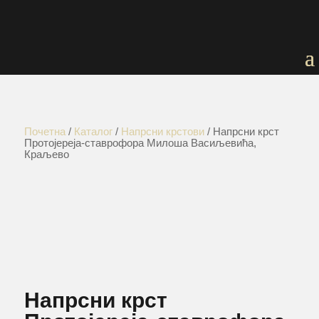
Почетна
/
Каталог
/
Напрсни крстови
/ Напрсни крст
Протојереја-ставрофора Милоша Васиљевића,
Краљево
Напрсни крст