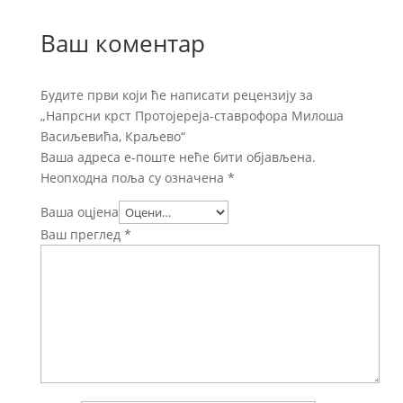
Ваш коментар
Будите први који ће написати рецензију за
„Напрсни крст Протојереја-ставрофора Милоша
Васиљевића, Краљево“
Ваша адреса е-поште неће бити објављена.
Неопходна поља су означена
*
Ваша оцјена
Ваш преглед
*