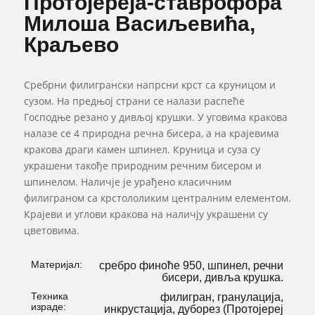
Протојереја-ставрофора
Милоша Васиљевића,
Краљево
Сребрни филигрански напрсни крст са круницом и
сузом. На предњој страни се налази распеће
Господње резано у дивљој крушки. У уговима кракова
налазе се 4 природна речна бисера, а на крајевима
кракова драги камен шпинел. Круница и суза су
украшени такође природним речним бисером и
шпинелом. Наличје је урађено класичним
филиграном са крстололиким централним елементом.
Крајеви и углови кракова на наличју украшени су
цветовима.
Материјал:
сребро финоће 950, шпинел, речни
бисери, дивља крушка.
Техника
филигран, гранулација,
израде:
инкрустација, дуборез (Протојереј