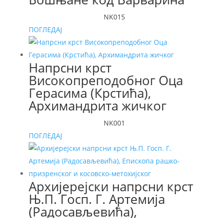
NK015
ПОГЛЕДАЈ
Напрсни крст
Високопреподобног Оца
Герасима (Крстића),
Архимандрита жичког
NK001
ПОГЛЕДАЈ
Архијерејски напрсни крст
Њ.П. Госп. Г. Артемија
(Радосављевића),