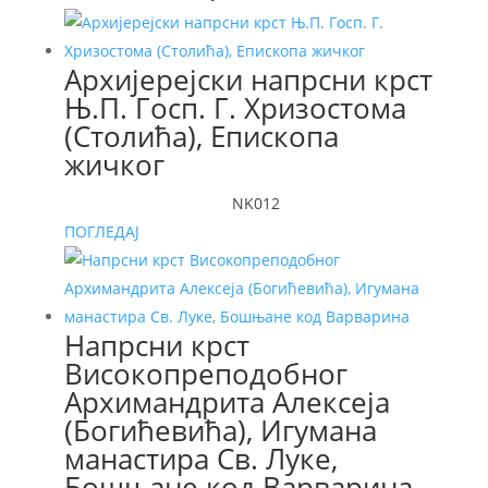
Архијерејски напрсни крст
Њ.П. Госп. Г. Хризостома
(Столића), Епископа
жичког
NK012
ПОГЛЕДАЈ
Напрсни крст
Високопреподобног
Архимандрита Алексеја
(Богићевића), Игумана
манастира Св. Луке,
Бошњане код Варварина