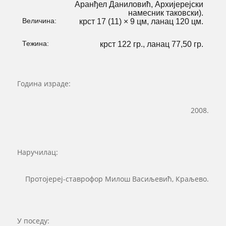
Аранђел Даниловић, Архијерејски
намесник таковски).
Величина:
крст 17 (11) × 9 цм, ланац 120 цм.
Тежина:
крст 122 гр., ланац 77,50 гр.
Година израде:
2008.
Наручилац:
Протојереј-ставрофор Милош Васиљевић, Краљево.
У поседу: