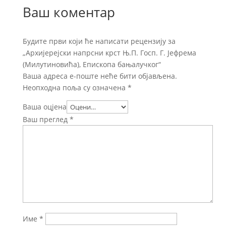
Ваш коментар
Будите први који ће написати рецензију за
„Архијерејски напрсни крст Њ.П. Госп. Г. Јефрема
(Милутиновића), Епископа бањалучког“
Ваша адреса е-поште неће бити објављена.
Неопходна поља су означена
*
Ваша оцјена
Ваш преглед
*
Име
*