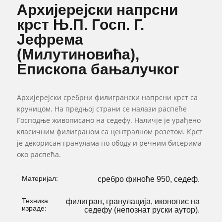
Архијерејски напрсни
крст Њ.П. Госп. Г.
Јефрема
(Милутиновића),
Епископа бањалучког
Архијерејски сребрни филигрански напрсни крст са
круницом. На предњој страни се налази распеће
Господње живописано на седефу. Наличје је урађено
класичним филиграном са централном розетом. Крст
је декорисан гранулама по ободу и речним бисерима
око распећа.
Материјал:
сребро финоће 950, седеф.
Техника
филигран, гранулација, иконопис на
израде:
седефу (непознат руски аутор).