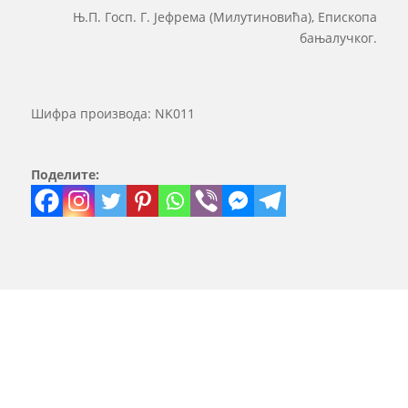
Њ.П. Госп. Г. Јефрема (Милутиновића), Епископа
бањалучког.
Шифра производа:
NK011
Поделите: