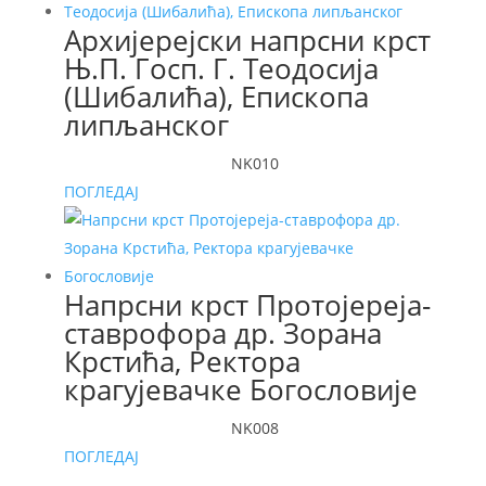
Архијерејски напрсни крст
Њ.П. Госп. Г. Теодосија
(Шибалића), Епископа
липљанског
NK010
ПОГЛЕДАЈ
Напрсни крст Протојереја-
ставрофора др. Зорана
Крстића, Ректора
крагујевачке Богословије
NK008
ПОГЛЕДАЈ