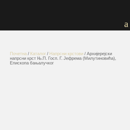
Почетна
/
Каталог
/
Напрсни крстови
/ Архијерејски
напрсни крст Њ.П. Госп. Г. Јефрема (Милутиновића),
Епископа бањалучког