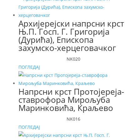
Архијерејски напрсни крст
Њ.П. Госп. Г. Григорија
(Дурића), Епископа
захумско-херцеговачког
NK020
ПОГЛЕДАЈ
Напрсни крст Протојереја-
ставрофора Мирољуба
Маринковића, Краљево
NK016
ПОГЛЕДАЈ