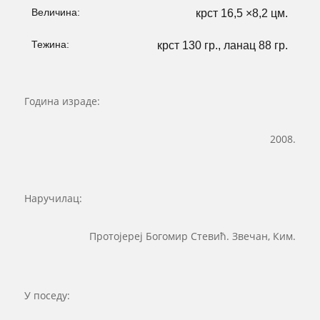
Величина:
крст 16,5 ×8,2 цм.
Тежина:
крст 130 гр., ланац 88 гр.
Година израде:
2008.
Наручилац:
Протојереј Богомир Стевић. Звечан, Ким.
У поседу: