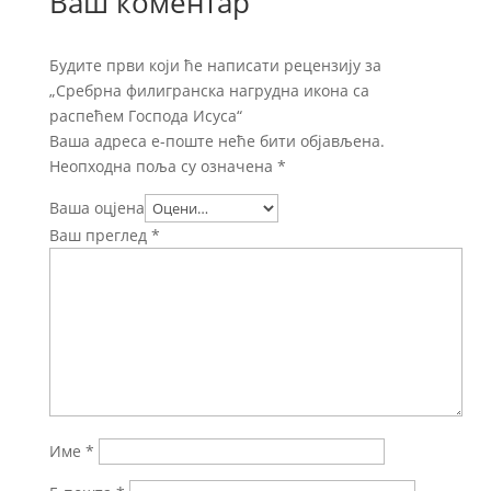
Ваш коментар
Будите први који ће написати рецензију за
„Сребрна филигранска нагрудна икона са
распећем Господа Исуса“
Ваша адреса е-поште неће бити објављена.
Неопходна поља су означена
*
Ваша оцјена
Ваш преглед
*
Име
*