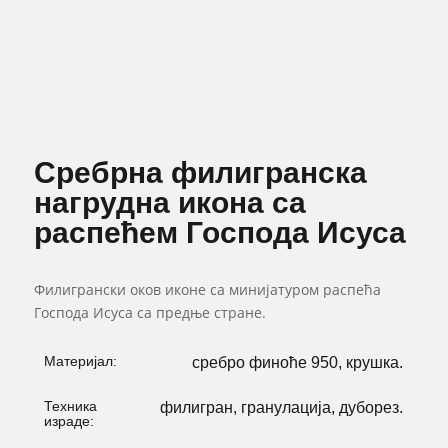
Сребрна филигранска
нагрудна икона са
распећем Господа Исуса
Филигрански оков иконе са минијатуром распећа
Господа Исуса са предње стране.
Материјал:
сребро финоће 950, крушка.
Техника
филигран, гранулација, дуборез.
израде: