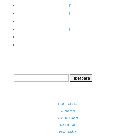
насловна
о нама
филигран
каталог
изложбе