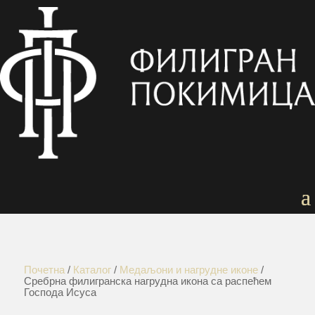
Почетна
/
Каталог
/
Медаљони и нагрудне иконе
/
Сребрна филигранска нагрудна икона са распећем
Господа Исуса