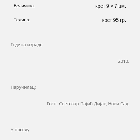
Величина:
крст 9 × 7 цм.
Тежина:
крст 95 гр.
Година израде:
2010.
Наручилац:
Госп. Светозар Пајић Дијак, Нови Сад.
У поседу: