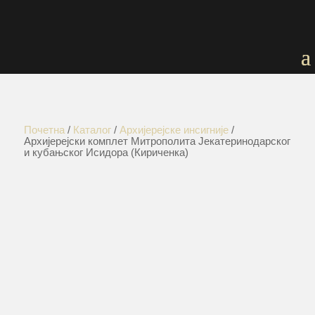
Почетна
/
Каталог
/
Архијерејске инсигније
/
Архијерејски комплет Митрополита Јекатеринодарског
и кубањског Исидора (Кириченка)