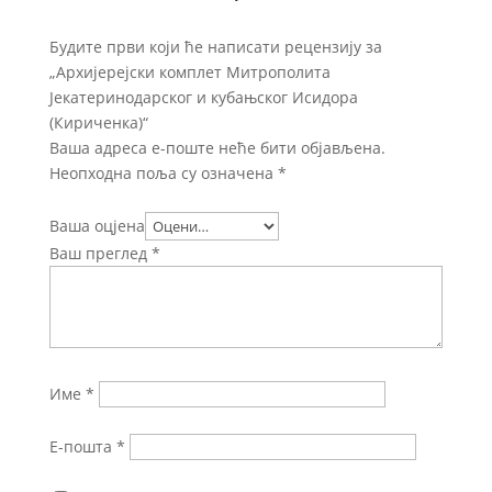
Будите први који ће написати рецензију за
„Архијерејски комплет Митрополита
Јекатеринодарског и кубањског Исидора
(Кириченка)“
Ваша адреса е-поште неће бити објављена.
Неопходна поља су означена
*
Ваша оцјена
Ваш преглед
*
Име
*
Е-пошта
*