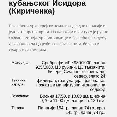
кубањског Исидора
(Кириченка)
Позлаћени Архијерејски комплет од једне панагије и
једног напрсног крста. На панагији и крсту су је ручно
сликане минијатуре Богородице и Распеће на седефу.
Декорација од ЦЗ рубина, ЦЗ танзанита, бисера и
Сwаровски кристала.
Материјал:
Сребро финоће 980/1000, ланац
925/1000, ЦЗ рубини, ЦЗ танзанити,
бисери, Сwаровски кристали,
седеф, злато 24
Техника
филигран, гранулација, фасовање,
израде:
позлата и минијатурни иконопис на
седефу.
Величина:
Висина 17,50, и 18,00 цм, ширина
9,70 и 11,00 цм, ланци 2 х 130 цм.
Тежина:
Панагија 154 гр., ланац 74 гр., крст
143 гр., ланац 74 гр.,