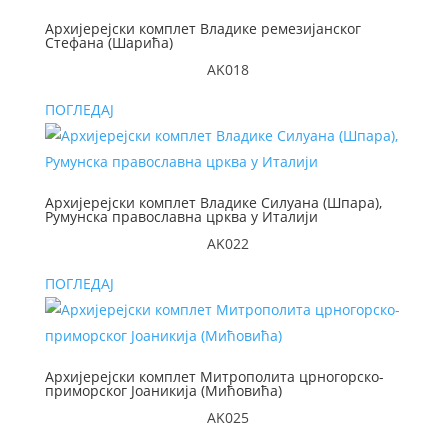
Архијерејски комплет Владике ремезијанског
Стефана (Шарића)
AK018
ПОГЛЕДАЈ
Архијерејски комплет Владике Силуана (Шпара),
Румунска православна црква у Италији
AK022
ПОГЛЕДАЈ
Архијерејски комплет Митрополита црногорско-
приморског Јоаникија (Мићовића)
AK025