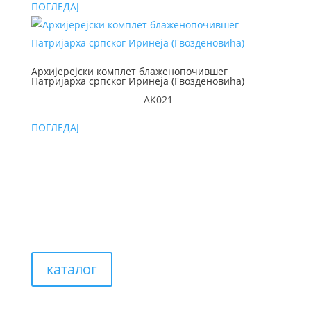
ПОГЛЕДАЈ
Архијерејски комплет блаженопочившег
Патријарха српског Иринеја (Гвозденовића)
AK021
ПОГЛЕДАЈ
каталог