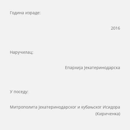
Година израде:
2016
Наручилац:
Епархија Јекатеринодарска
У поседу:
Митрополита Јекатеринодарског и кубањског Исидора
(Кириченка)