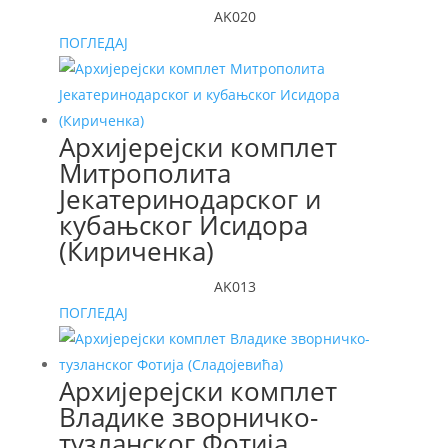
AK020
ПОГЛЕДАЈ
Архијерејски комплет
Митрополита
Јекатеринодарског и
кубањског Исидора
(Кириченка)
AK013
ПОГЛЕДАЈ
Архијерејски комплет
Владике зворничко-
тузланског Фотија