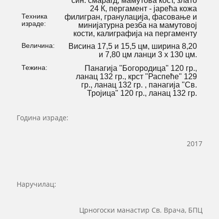
син. смарагд, мамутова кост, злато
24 К, пергамент - јарећа кожа
Техника
филигран, гранулација, фасовање и
израде:
минијатурна резба на мамутовој
кости, калиграфија на пергаменту
Величина:
Висина 17,5 и 15,5 цм, ширина 8,20
и 7,80 цм ланци 3 х 130 цм.
Тежина:
Панагија "Богородица" 120 гр.,
ланац 132 гр., крст "Распеће" 129
гр., ланац 132 гр. , панагија "Св.
Тројица" 120 гр., ланац 132 гр.
Година израде:
2017
Наручилац:
Црногоски манастир Св. Врача, БПЦ