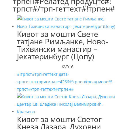
трпен#Релатед продуцтс#!
трпст#/трп-геттеxт#!трпен#
Кивот за мошти Свете
татјане Римљанке, Ново-
Тихвински манастир –
Јекатеринбург (Цопy)
KV016
#!трпст#трп-геттеxт дата-
трпгеттеxторигинал=4266#!трпен#реад море#!
трпст#/трп-геттеxт#!трпен#
Кивот за мошти Светог
Кнеза Лазара, Духовни