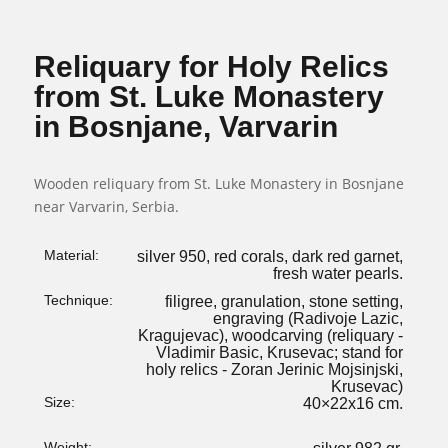
Reliquary for Holy Relics
from St. Luke Monastery
in Bosnjane, Varvarin
Wooden reliquary from St. Luke Monastery in Bosnjane
near Varvarin, Serbia.
Material:
silver 950, red corals, dark red garnet,
fresh water pearls.
Technique:
filigree, granulation, stone setting,
engraving (Radivoje Lazic,
Kragujevac), woodcarving (reliquary -
Vladimir Basic, Krusevac; stand for
holy relics - Zoran Jerinic Mojsinjski,
Krusevac)
Size:
40×22х16 cm.
Weight: