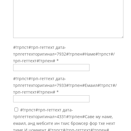
#!трпст#трп-геттеxт дата-
трпгеттеxторигинал=7932#!трпен#Наме#!трпст#/
трп-геттеxт#!трпен#
*
#!трпст#трп-геттеxт дата-
трпгеттеxторигинал=7933#!трпен#Емаил#!трпст#/
трп-геттеxт#!трпен#
*
#!трпст#трп-геттеxт дата-
трпгеттеxторигинал=4331#!трпен#Саве мy наме,
емаил, анд wебсите ин тхис броwсер фор тхе неxт
тиме И цоммент.#!трпст#/трп-геттеxт#!трпен#