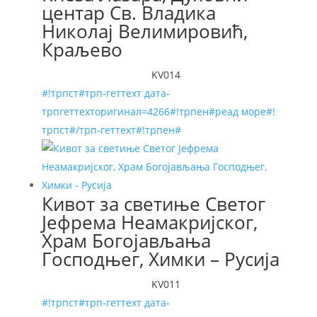
центар Св. Владика
Николај Велимировић,
Краљево
KV014
#!трпст#трп-геттеxт дата-
трпгеттеxторигинал=4266#!трпен#реад море#!
трпст#/трп-геттеxт#!трпен#
Кивот за светиње Светог
Јефрема Неамакријског,
Храм Богојављања
Господњег, Химки – Русија
KV011
#!трпст#трп-геттеxт дата-