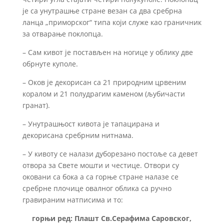
је са унутрашње стране везан са два сребрна
ланца „приморског“ типа који служе као граничник
за отварање поклопца.
– Сам кивот је постављен на ногице у облику две
обрнуте куполе.
– Оков је декорисан са 21 природним црвеним
коралом и 21 полудрагим каменом (љубичасти
гранат).
– Унутрашњост кивота је тапацирана и
декорисана сребрним нитнама.
– У кивоту се налази дуборезано постоље са девет
отвора за Свете мошти и честице. Отвори су
оковани са бока а са горње стране налазе се
сребрне плочице овалног облика са ручно
гравираним натписима и то:
горњи ред: Плашт Св.Серафима Саровског,