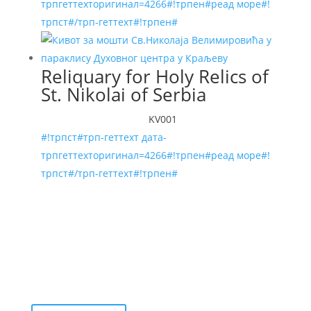
трпгеттеxторигинал=4266#!трпен#реад море#!
трпст#/трп-геттеxт#!трпен#
Reliquary for Holy Relics of
St. Nikolai of Serbia
KV001
#!трпст#трп-геттеxт дата-
трпгеттеxторигинал=4266#!трпен#реад море#!
трпст#/трп-геттеxт#!трпен#