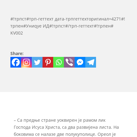
#!трпст#трп-геттеxт дата-трпгеттеxторигинал=4271#!
трпен#Униqуе ИД#!трпст#/трп-геттеxт#!трпен#
KV002
Share:
– Са предње стране уоквирен је рамом лик
Господа Исуса Христа, са два развијена листа. На
боковима се налазе две полукуполице. Ореол је