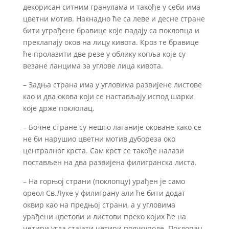
декорисан ситним гранулама и такође у себи има
цветни мотив. Накнадно ће са леве и десне стране
бити уграђене бравице које падају са поклопца и
преклапају оков на лицу кивота. Кроз те бравице
ће пролазити две резе у облику копља које су
везане ланцима за углове лица кивота.
– Задња страна има у угловима развијене листове
као и два окова који се настављају испод шарки
које држе поклопац.
– Бочне стране су нешто лаганије оковане како се
не би нарушио цветни мотив дубореза око
централног крста. Сам крст се такође налази
постављен на два развијена филигранска листа.
– На горњој страни (поклопцу) урађен је само
ореол Св.Луке у филиграну али ће бити додат
оквир као на предњој страни, а у угловима
урађени цветови и листови преко којих ће на
четири угла стајати четири полукуполе. Поклопац