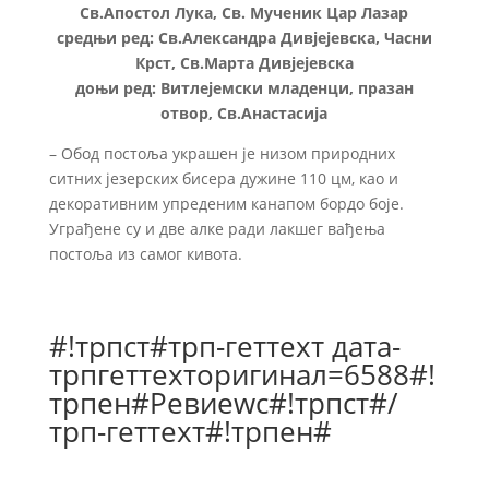
Св.Апостол Лука, Св. Мученик Цар Лазар
средњи ред: Св.Александра Дивјејевска, Часни
Крст, Св.Марта Дивјејевска
доњи ред: Витлејемски младенци, празан
отвор, Св.Анастасија
– Обод постоља украшен је низом природних
ситних језерских бисера дужине 110 цм, као и
декоративним упреденим канапом бордо боје.
Уграђене су и две алке ради лакшег вађења
постоља из самог кивота.
#!трпст#трп-геттеxт дата-
трпгеттеxторигинал=6588#!
трпен#Ревиеwс#!трпст#/
трп-геттеxт#!трпен#