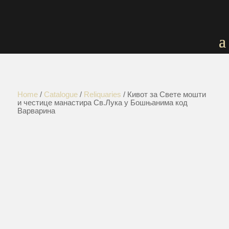
Home
/
Catalogue
/
Reliquaries
/ Кивот за Свете мошти
и честице манастира Св.Лука у Бошњанима код
Варварина