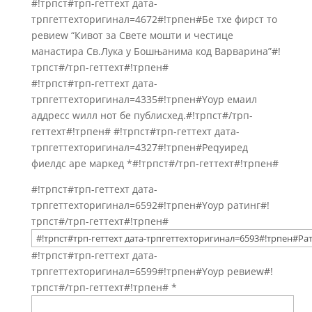
#!трпст#трп-геттеxт дата-
трпгеттеxторигинал=4672#!трпен#Бе тхе фирст то
ревиеw “Кивот за Свете мошти и честице
манастира Св.Лука у Бошњанима код Варварина”#!
трпст#/трп-геттеxт#!трпен#
#!трпст#трп-геттеxт дата-
трпгеттеxторигинал=4335#!трпен#Yоур емаил
аддресс wилл нот бе публисхед.#!трпст#/трп-
геттеxт#!трпен#
#!трпст#трп-геттеxт дата-
трпгеттеxторигинал=4327#!трпен#Реqуиред
фиелдс аре маркед
*
#!трпст#/трп-геттеxт#!трпен#
#!трпст#трп-геттеxт дата-
трпгеттеxторигинал=6592#!трпен#Yоур ратинг#!
трпст#/трп-геттеxт#!трпен#
#!трпст#трп-геттеxт дата-
трпгеттеxторигинал=6599#!трпен#Yоур ревиеw#!
трпст#/трп-геттеxт#!трпен#
*