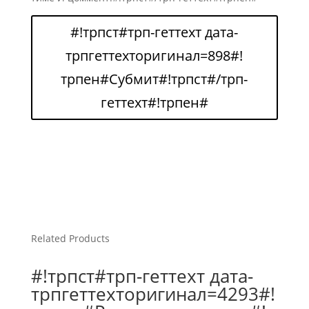
#!трпст#трп-геттеxт дата-
трпгеттеxторигинал=898#!
трпен#Субмит#!трпст#/трп-
геттеxт#!трпен#
Related Products
#!трпст#трп-геттеxт дата-
трпгеттеxторигинал=4293#!