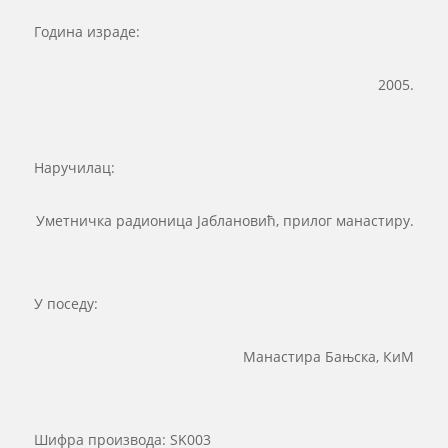
Година израде:
2005.
Наручилац:
Уметничка радионица Јаблановић, прилог манастиру.
У поседу:
Манастира Бањска, КиМ
Шифра производа:
SK003