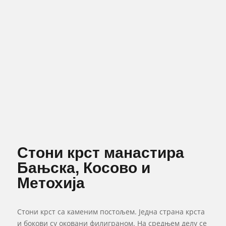
Стони крст манастира
Бањска, Косово и
Метохија
Стони крст са каменим постољем. Једна страна крста
и бокови су оковани филиграном. На средњем делу се