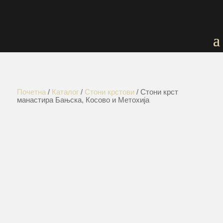
Почетна
/
Каталог
/
Стони крстови
/ Стони крст
манастира Бањска, Косово и Метохија