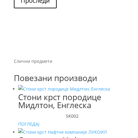
Проследи
Слични предмети
Повезани производи
Стони крст породице
Мидлтон, Енглеска
SK002
ПОГЛЕДАЈ