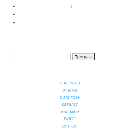
насловна
о нама
филигран
каталог
изложбе
БЛОГ
контакт