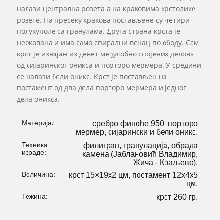
налази централна розета а на краковима крстолике
розете. На пресеку кракова постављене су четири
полукуполе са гранулама. Друга страна крста је
неокована и има само спирални венац по ободу. Сам
крст је извајан из девет међусобно спојених делова
од сијаринског оникса и порторо мермера. У средини
се налази бели оникс. Крст је постављен на
постамент од два дела порторо мермера и једног
дела оникса.
Материјал:
сребро финоће 950, порторо
мермер, сијарински и бели оникс.
Техника
филигран, гранулација, обрада
израде:
камена (Јаблановић Владимир,
Жича - Краљево).
Величина:
крст 15×19х2 цм, постамент 12х4х5
цм.
Тежина:
крст 260 гр.