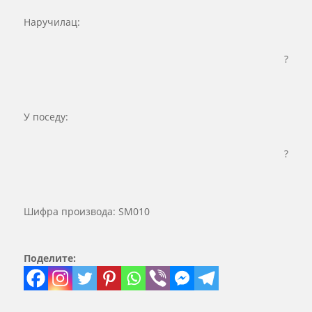
Наручилац:
?
У поседу:
?
Шифра производа:
SM010
Поделите: