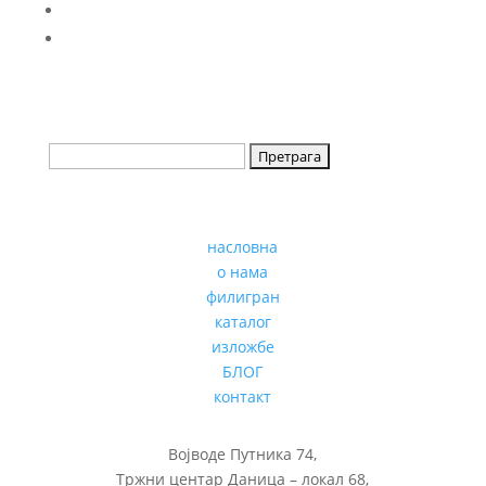
насловна
о нама
филигран
каталог
изложбе
БЛОГ
контакт
Војводе Путника 74,
Тржни центар Даница – локал 68,