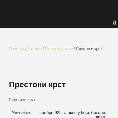
Почетна
/
Каталог
/
Стари мајстори
/ Престони крст
Престони крст
Престони крст.
Материјал:
сребро 925, стакло у боји, бисери,
дрво.