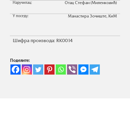
Наручилац:
Отац Стефан (Миленковић)
У поседу:
Манастира Зочиште, КиМ
Шифра производа:
RK0014
Поделите: