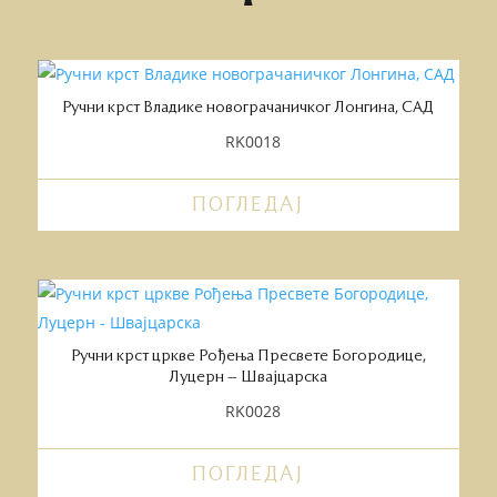
Ручни крст Владике новограчаничког Лонгина, САД
RK0018
ПОГЛЕДАЈ
Ручни крст цркве Рођења Пресвете Богородице,
Луцерн – Швајцарска
RK0028
ПОГЛЕДАЈ