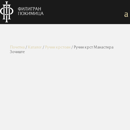
Почетна
/
Каталог
/
Ручни крстови
/ Ручни крст Манастира
Зочиште