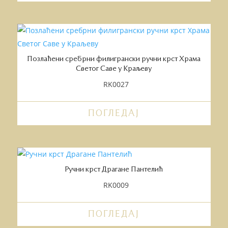
Позлаћени сребрни филигрански ручни крст Храма
Светог Саве у Краљеву
RK0027
ПОГЛЕДАЈ
Ручни крст Драгане Пантелић
RK0009
ПОГЛЕДАЈ