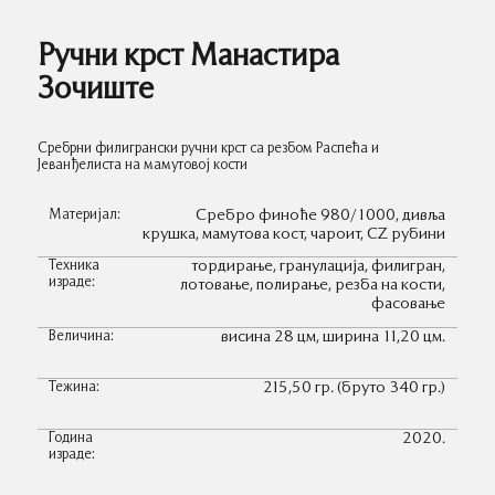
Ручни крст Манастира
Зочиште
Сребрни филигрански ручни крст са резбом Распећа и
Јеванђелиста на мамутовој кости
Материјал:
Сребро финоће 980/1000, дивља
крушка, мамутова кост, чароит, CZ рубини
Техника
тордирање, гранулација, филигран,
израде:
лотовање, полирање, резба на кости,
фасовање
Величина:
висина 28 цм, ширина 11,20 цм.
Тежина:
215,50 гр. (бруто 340 гр.)
Година
2020.
израде: