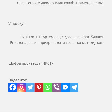
Свештеник Миломир Влашковић, Прилужје - КиМ
У поседу:
Њ.П. Госп. Г. Артемија (Радосављевића), бившег
Епископа рашко-призренског и косовско-метохијског.
Шифра производа:
NK017
Поделите: