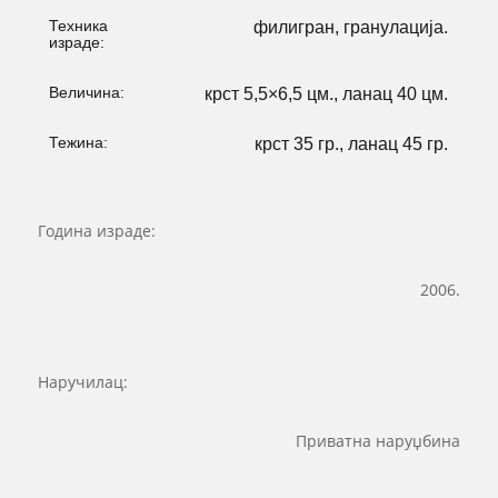
Техника
филигран, гранулација.
израде:
Величина:
крст 5,5×6,5 цм., ланац 40 цм.
Тежина:
крст 35 гр., ланац 45 гр.
Година израде:
2006.
Наручилац:
Приватна наруџбина