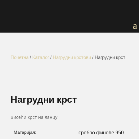
Почетна
/
Каталог
/
Нагрудни крстови
/ Нагрудни крст
Нагрудни крст
Висећи крст на ланцу.
Материјал:
сребро финоће 950.