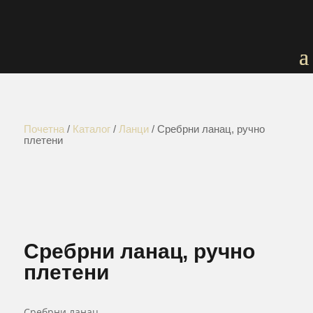
Почетна
/
Каталог
/
Ланци
/ Сребрни ланац, ручно
плетени
Сребрни ланац, ручно
плетени
Сребрни ланац.