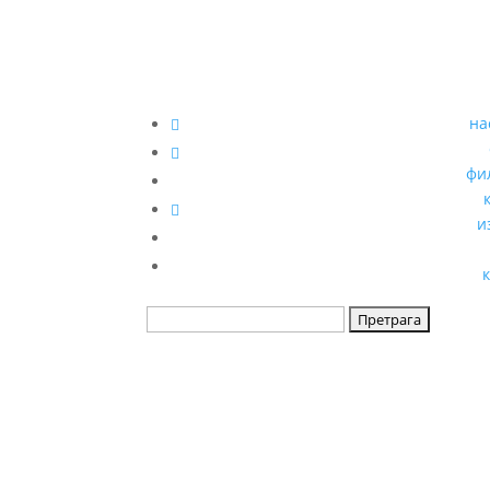
на
фи
и