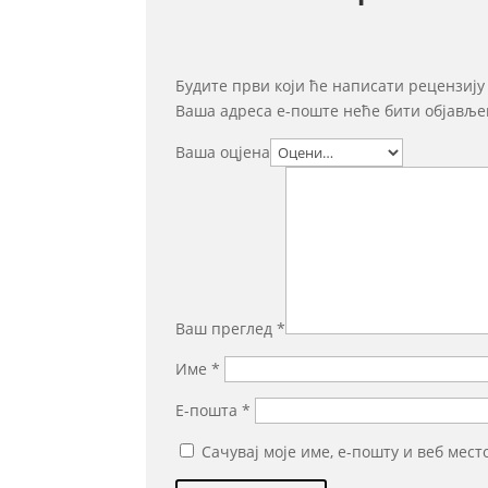
Будите први који ће написати рецензију
Ваша адреса е-поште неће бити објавље
Ваша оцјена
Ваш преглед
*
Име
*
Е-пошта
*
Сачувај моје име, е-пошту и веб мес