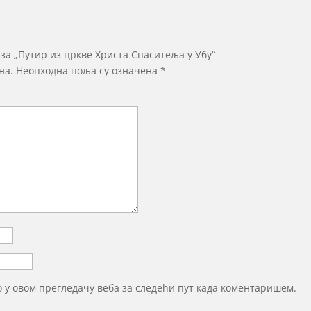
 за „Путир из цркве Христа Спаситеља у Убу“
на.
Неопходна поља су означена
*
то у овом прегледачу веба за следећи пут када коментаришем.