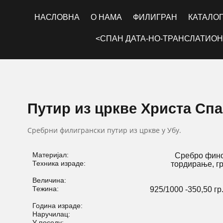
НАСЛОВНА
О НАМА
ФИЛИГРАН
КАТАЛО
<СПАН ДАТА-НО-ТРАНСЛАТИОН
Путир из цркве Христа Сп
Сребрни филигрански путир из цркве у Убу.
Материјал:
Сребро фино
Техника израде:
тордирање, г
Величина:
Тежина:
925/1000 -350,50 гр.
Година израде:
Наручилац:
У поседу: