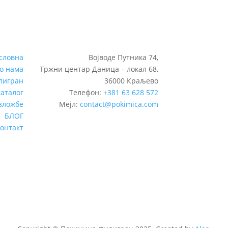
словна
Војводе Путника 74,
о нама
Тржни центар Даница – локал 68,
лигран
36000 Краљево
каталог
Телефон:
+381 63 628 572
зложбе
Мејл:
contact@pokimica.com
БЛОГ
контакт