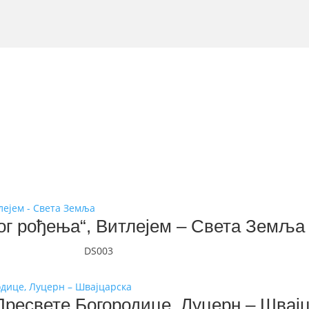
ог рођења“, Витлејем – Света Земља
DS003
Пресвете Богородице, Луцерн – Швај