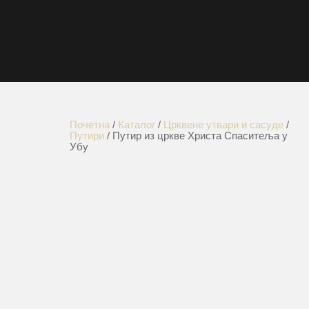
Почетна
/
Каталог
/
Црквене утвари и сасуде
/
Путири
/ Путир из цркве Христа Спаситеља у
Убу