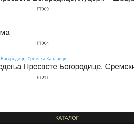
PT009
има
PT004
едења Пресвете Богородице, Сремск
PT011
КАТАЛОГ