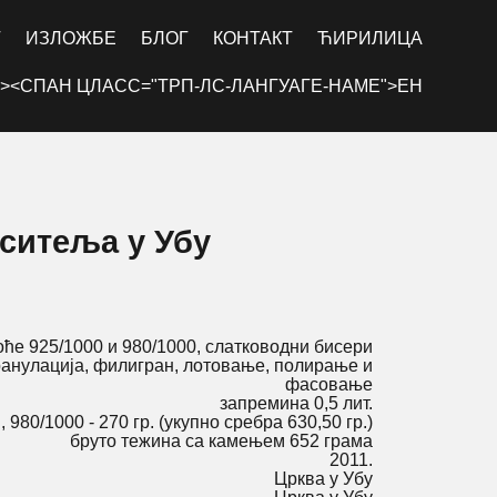
Г
ИЗЛОЖБЕ
БЛОГ
КОНТАКТ
ЋИРИЛИЦА
><СПАН ЦЛАСС="ТРП-ЛС-ЛАНГУАГЕ-НАМЕ">ЕН
аситеља у Убу
ће 925/1000 и 980/1000, слатководни бисери
ранулација, филигран, лотовање, полирање и
фасовање
запремина 0,5 лит.
, 980/1000 - 270 гр. (укупно сребра 630,50 гр.)
бруто тежина са камењем 652 грама
2011.
Црква у Убу