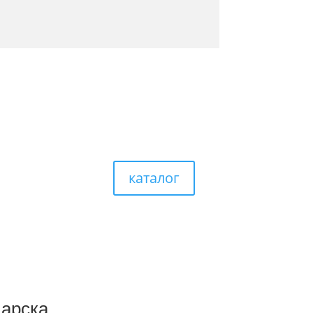
каталог
царска