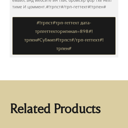
емаил, анд wебсите ин тхис броwсер фор тхе неxт
тиме И цоммент.#!трпст#/трп-геттеxт#!трпен#
#!трпст#трп-геттеxт дата-
трпгеттеxторигинал=898#!
трпен#Субмит#!трпст#/трп-геттеxт#!
трпен#
Related Products