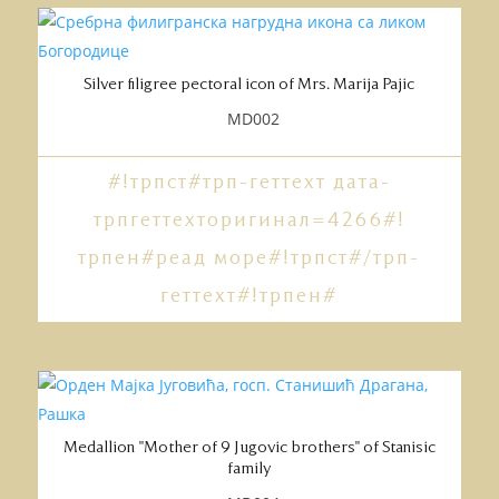
Silver filigree pectoral icon of Mrs. Marija Pajic
MD002
#!трпст#трп-геттеxт дата-
трпгеттеxторигинал=4266#!
трпен#реад море#!трпст#/трп-
геттеxт#!трпен#
Medallion "Mother of 9 Jugovic brothers" of Stanisic
family