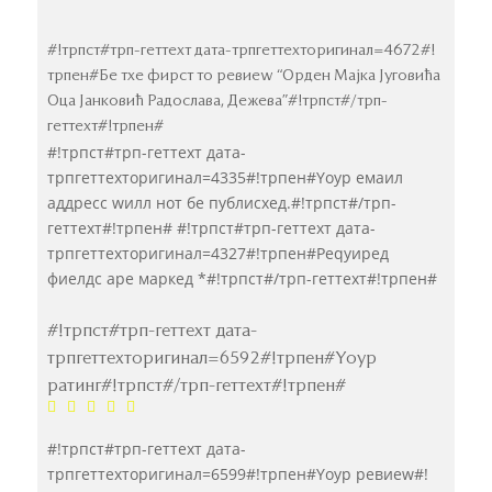
#!трпст#трп-геттеxт дата-трпгеттеxторигинал=4672#!
трпен#Бе тхе фирст то ревиеw “Орден Мајка Југовића
Оца Јанковић Радослава, Дежева”#!трпст#/трп-
геттеxт#!трпен#
#!трпст#трп-геттеxт дата-
трпгеттеxторигинал=4335#!трпен#Yоур емаил
аддресс wилл нот бе публисхед.#!трпст#/трп-
геттеxт#!трпен#
#!трпст#трп-геттеxт дата-
трпгеттеxторигинал=4327#!трпен#Реqуиред
фиелдс аре маркед
*
#!трпст#/трп-геттеxт#!трпен#
#!трпст#трп-геттеxт дата-
трпгеттеxторигинал=6592#!трпен#Yоур
ратинг#!трпст#/трп-геттеxт#!трпен#
#!трпст#трп-геттеxт дата-
трпгеттеxторигинал=6599#!трпен#Yоур ревиеw#!