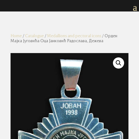
Home
/
Catalogue
/
Medallions and pectoral icons
/ Орден
Мајка Југовића Оца Јанковић Радослава, Дежева