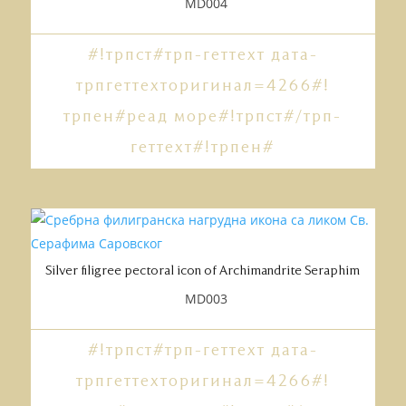
MD004
#!трпст#трп-геттеxт дата-
трпгеттеxторигинал=4266#!
трпен#реад море#!трпст#/трп-
геттеxт#!трпен#
Silver filigree pectoral icon of Archimandrite Seraphim
MD003
#!трпст#трп-геттеxт дата-
трпгеттеxторигинал=4266#!