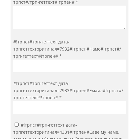
трпст#/трп-геттеxт#!трпен#
*
#!трпст#трп-геттеxт дата-
трпгеттеxторигинал=7932#!трпен#Наме#!трпст#/
трп-геттеxт#!трпен#
*
#!трпст#трп-геттеxт дата-
трпгеттеxторигинал=7933#!трпен#Емаил#!трпст#/
трп-геттеxт#!трпен#
*
#!трпст#трп-геттеxт дата-
трпгеттеxторигинал=4331#!трпен#Саве мy наме,