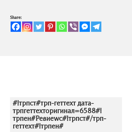
Share:
#!трпст#трп-геттеxт дата-
трпгеттеxторигинал=6588#!
трпен#Ревиеwс#!трпст#/трп-
геттеxт#!трпен#