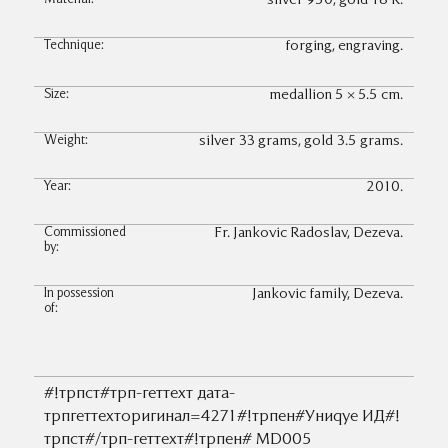
silver 950, gold 18 K.
Technique:
forging, engraving.
Size:
medallion 5 × 5.5 cm.
Weight:
silver 33 grams, gold 3.5 grams.
Year:
2010.
Commissioned
Fr. Jankovic Radoslav, Dezeva.
by:
In possession
Jankovic family, Dezeva.
of:
#!трпст#трп-геттеxт дата-
трпгеттеxторигинал=4271#!трпен#Униqуе ИД#!
трпст#/трп-геттеxт#!трпен#
MD005