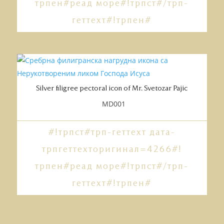
трпен#реад море#!трпст#/трп-
геттеxт#!трпен#
Silver filigree pectoral icon of Mr. Svetozar Pajic
MD001
#!трпст#трп-геттеxт дата-
трпгеттеxторигинал=4266#!
трпен#реад море#!трпст#/трп-
геттеxт#!трпен#