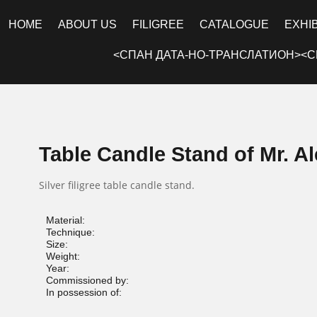
HOME
ABOUT US
FILIGREE
CATALOGUE
EXHI
<СПАН ДАТА-НО-ТРАНСЛАТИОН><С
Table Candle Stand of Mr. A
Silver filigree table candle stand.
Material:
Technique:
Size:
Weight:
Year:
Commissioned by:
In possession of: