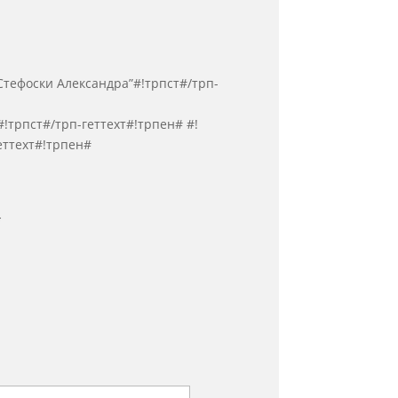
Стефоски Александра”#!трпст#/трп-
#!трпст#/трп-геттеxт#!трпен#
#!
еттеxт#!трпен#
*