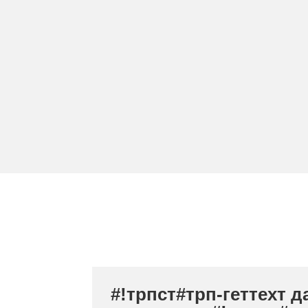
#!трпст#трп-геттеxт 