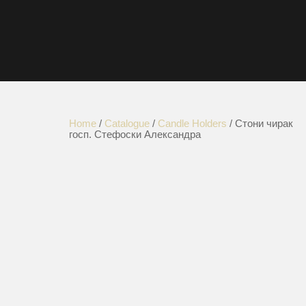
Home
/
Catalogue
/
Candle Holders
/ Стони чирак
госп. Стефоски Александра