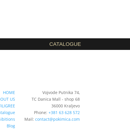
CATALOGUE
HOME
Vojvode Putnika 74,
OUT US
TC Danica Mall - shop 68
FILIGREE
36000 Kraljevo
talogue
Phone:
+381 63 628 572
ibitions
Mail:
contact@pokimica.com
Blog