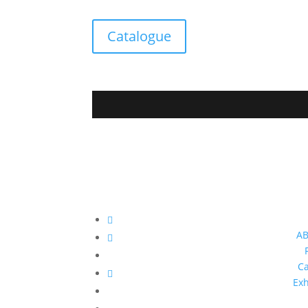
Catalogue
AB
Ca
Exh