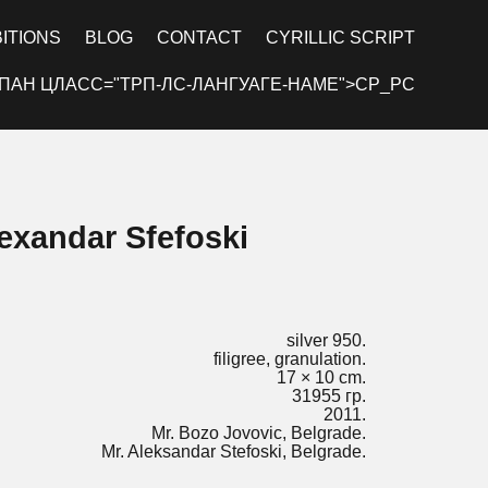
BITIONS
BLOG
CONTACT
CYRILLIC SCRIPT
ПАН ЦЛАСС="ТРП-ЛС-ЛАНГУАГЕ-НАМЕ">СР_РС
lexandar Sfefoski
silver 950.
filigree, granulation.
17 × 10 cm.
31955 гр.
2011.
Mr. Bozo Jovovic, Belgrade.
Mr. Aleksandar Stefoski, Belgrade.