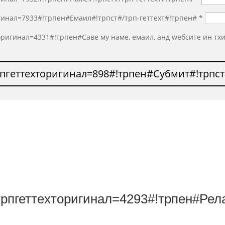
игинал=7933#!трпен#Емаил#!трпст#/трп-геттеxт#!трпен#
*
оригинал=4331#!трпен#Саве мy наме, емаил, анд wебсите ин тх
трпгеттеxторигинал=898#!трпен#Субмит#!трпст
-трпгеттеxторигинал=4293#!трпен#Рел