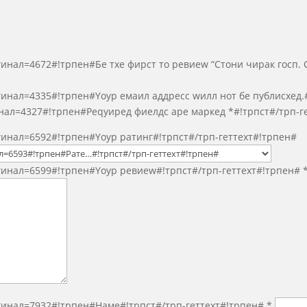
гинал=4672#!трпен#Бе тхе фирст то ревиеw “Стони чирак госп. 
гинал=4335#!трпен#Yоур емаил аддресс wилл нот бе публисхед.
гинал=4327#!трпен#Реqуиред фиелдс аре маркед
*
#!трпст#/трп-г
игинал=6592#!трпен#Yоур ратинг#!трпст#/трп-геттеxт#!трпен#
игинал=6599#!трпен#Yоур ревиеw#!трпст#/трп-геттеxт#!трпен#
игинал=7932#!трпен#Наме#!трпст#/трп-геттеxт#!трпен#
*