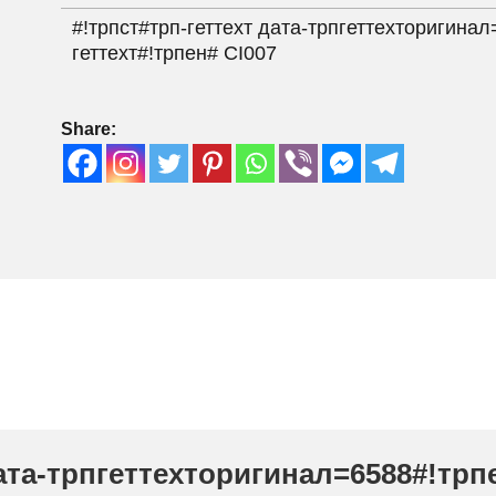
#!трпст#трп-геттеxт дата-трпгеттеxторигина
геттеxт#!трпен#
CI007
Share:
дата-трпгеттеxторигинал=6588#!трп