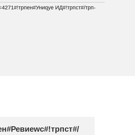
л=4271#!трпен#Униqуе ИД#!трпст#/трп-
ен#Ревиеwс#!трпст#/