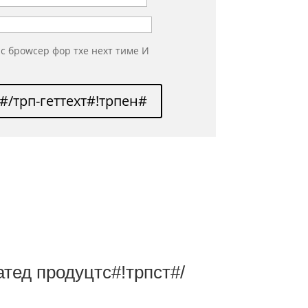
ис броwсер фор тхе неxт тиме И
#/трп-геттеxт#!трпен#
атед продуцтс#!трпст#/