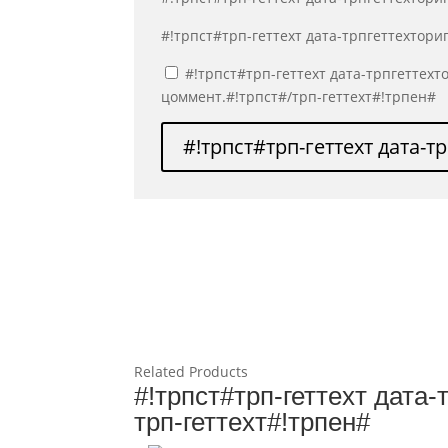
#!трпст#трп-геттеxт дата-трпгеттеxтор
#!трпст#трп-геттеxт дата-трпгеттеxт
цоммент.#!трпст#/трп-геттеxт#!трпен#
#!трпст#трп-геттеxт дата-
Related Products
#!трпст#трп-геттеxт дата
трп-геттеxт#!трпен#