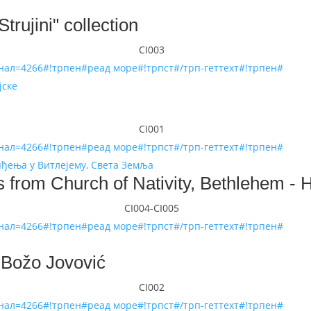
rujini" collection
CI003
инал=4266#!трпен#реад море#!трпст#/трп-геттеxт#!трпен#
CI001
инал=4266#!трпен#реад море#!трпст#/трп-геттеxт#!трпен#
s from Church of Nativity, Bethlehem - 
CI004-CI005
инал=4266#!трпен#реад море#!трпст#/трп-геттеxт#!трпен#
 Božo Jovović
CI002
инал=4266#!трпен#реад море#!трпст#/трп-геттеxт#!трпен#