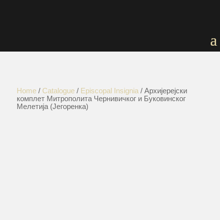
Home
/
Catalogue
/
Episcopal Insignia
/ Архијерејски
комплет Митрополита Чернивичког и Буковинског
Мелетија (Јегоренка)