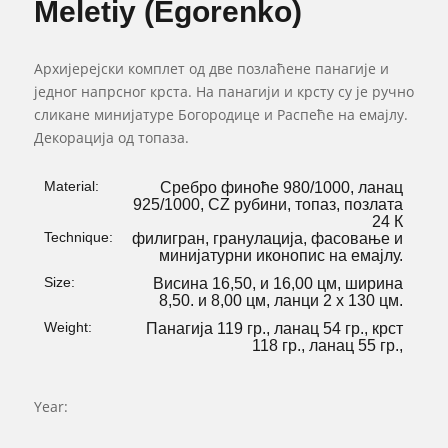
Meletiy (Egorenko)
Архијерејски комплет од две позлаћене панагије и
једног напрсног крста. На панагији и крсту су је ручно
сликане минијатуре Богородице и Распеће на емајлу.
Декорација од топаза.
Material:
Сребро финоће 980/1000, ланац
925/1000, CZ рубини, топаз, позлата
24 К
Technique:
филигран, гранулација, фасовање и
минијатурни иконопис на емајлу.
Size:
Висина 16,50, и 16,00 цм, ширина
8,50. и 8,00 цм, ланци 2 х 130 цм.
Weight:
Панагија 119 гр., ланац 54 гр., крст
118 гр., ланац 55 гр.,
Year: